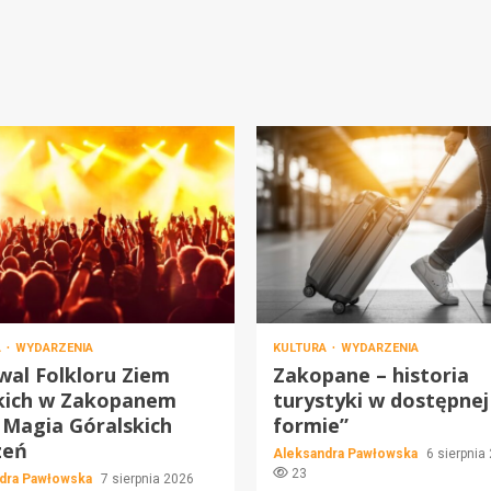
A
WYDARZENIA
KULTURA
WYDARZENIA
wal Folkloru Ziem
Zakopane – historia
kich w Zakopanem
turystyki w dostępnej
 Magia Góralskich
formie”
zeń
Aleksandra Pawłowska
6 sierpnia
23
dra Pawłowska
7 sierpnia 2026