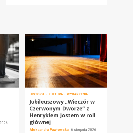
HISTORIA
KULTURA
WYDARZENIA
Jubileuszowy „Wieczór w
Czerwonym Dworze” z
Henrykiem Jostem w roli
głównej
 2026
Aleksandra Pawłowska
6 sierpnia 2026