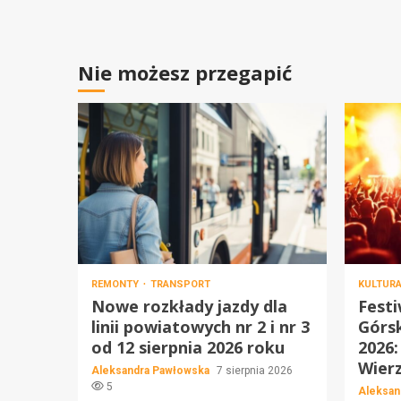
Nie możesz przegapić
REMONTY
TRANSPORT
KULTUR
Nowe rozkłady jazdy dla
Festi
linii powiatowych nr 2 i nr 3
Górs
od 12 sierpnia 2026 roku
2026:
Wier
Aleksandra Pawłowska
7 sierpnia 2026
5
Aleksan