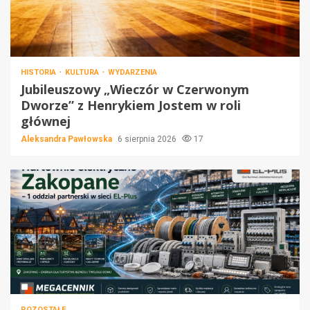
HISTORIA
KULTURA
WYDARZENIA
Jubileuszowy „Wieczór w Czerwonym
Dworze” z Henrykiem Jostem w roli
głównej
Aleksandra Pawłowska
6 sierpnia 2026
17
POZOSTAŁE