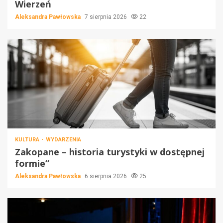
Wierzeń
Aleksandra Pawłowska
7 sierpnia 2026
22
KULTURA
WYDARZENIA
Zakopane – historia turystyki w dostępnej
formie”
Aleksandra Pawłowska
6 sierpnia 2026
25