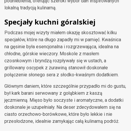
podniebienia, oferując szeroki wybór dań inspirowanych
lokalną tradycją kulinarną.
Specjały kuchni góralskiej
Podczas mojej wizyty miałem okazję skosztować kilku
specjałów, które na długo zapadły mi w pamięć. Kwaśnica
na gęsinie była esencjonalna i rozgrzewająca, idealna na
chłodne, górskie wieczory. Moskole z masłem
czosnkowym i bryndzą rozpływały się w ustach, a
grillowany oscypek z żurawiną stanowił doskonałe
połączenie słonego sera z słodko-kwaśnym dodatkiem.
Głównym daniem, które szczególnie przypadło mi do gustu,
był kark barani serwowany z gołąbkiem z kaszą
jęczmienną. Mięso było soczyste i aromatyczne, a dodatki
doskonale je uzupełniały. Na deser zdecydowałem się na
ciasto orzechowo-borówkowe, które było lekkie i nie
przesłodzone, idealnie zamykając całą kulinarną podróż.