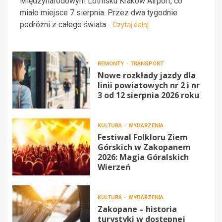
Międzynarodowym Lotnisku Kraków Airport, co
miało miejsce 7 sierpnia. Przez dwa tygodnie
podróżni z całego świata...
Czytaj dalej
REMONTY
TRANSPORT
Nowe rozkłady jazdy dla
linii powiatowych nr 2 i nr
3 od 12 sierpnia 2026 roku
KULTURA
WYDARZENIA
Festiwal Folkloru Ziem
Górskich w Zakopanem
2026: Magia Góralskich
Wierzeń
KULTURA
WYDARZENIA
Zakopane – historia
turystyki w dostępnej