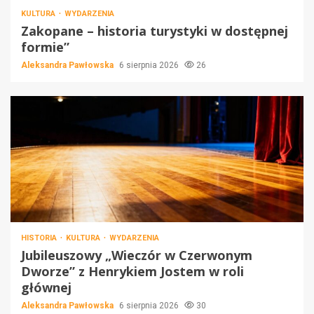
KULTURA
WYDARZENIA
Zakopane – historia turystyki w dostępnej
formie”
Aleksandra Pawłowska
6 sierpnia 2026
26
HISTORIA
KULTURA
WYDARZENIA
Jubileuszowy „Wieczór w Czerwonym
Dworze” z Henrykiem Jostem w roli
głównej
Aleksandra Pawłowska
6 sierpnia 2026
30