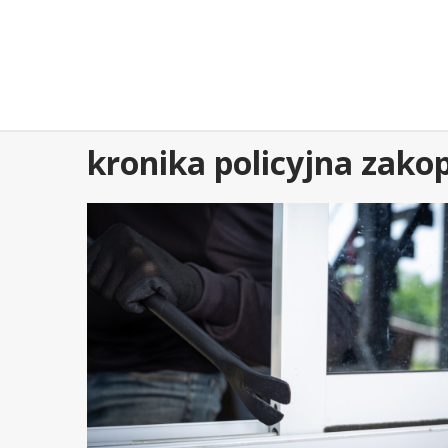
Przejdź
do
treści
kronika policyjna zako