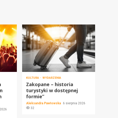
KULTURA
WYDARZENIA
m
Zakopane – historia
m
turystyki w dostępnej
h
formie”
Aleksandra Pawłowska
6 sierpnia 2026
32
 2026