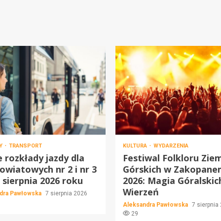
Y
TRANSPORT
KULTURA
WYDARZENIA
rozkłady jazdy dla
Festiwal Folkloru Zie
 powiatowych nr 2 i nr 3
Górskich w Zakopane
 sierpnia 2026 roku
2026: Magia Góralskic
Wierzeń
dra Pawłowska
7 sierpnia 2026
Aleksandra Pawłowska
7 sierpnia
29