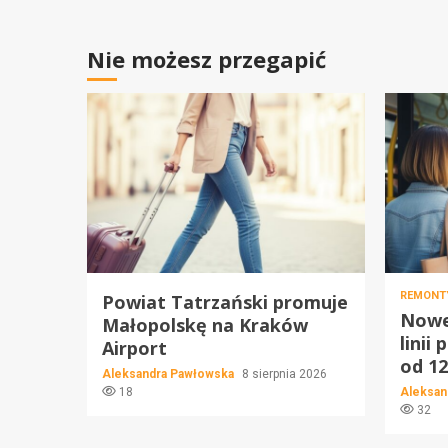
Nie możesz przegapić
REMONT
Powiat Tatrzański promuje
Nowe 
Małopolskę na Kraków
linii
Airport
od 12
Aleksandra Pawłowska
8 sierpnia 2026
18
Aleksan
32