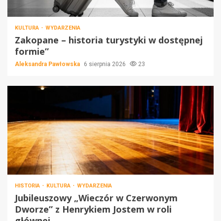
KULTURA
WYDARZENIA
Zakopane – historia turystyki w dostępnej
formie”
Aleksandra Pawłowska
6 sierpnia 2026
23
HISTORIA
KULTURA
WYDARZENIA
Jubileuszowy „Wieczór w Czerwonym
Dworze” z Henrykiem Jostem w roli
głównej