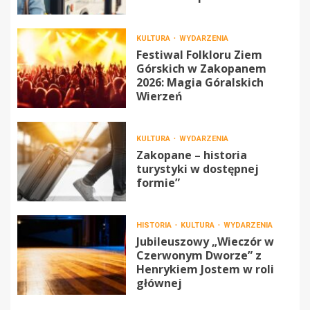
KULTURA
WYDARZENIA
Festiwal Folkloru Ziem
Górskich w Zakopanem
2026: Magia Góralskich
Wierzeń
KULTURA
WYDARZENIA
Zakopane – historia
turystyki w dostępnej
formie”
HISTORIA
KULTURA
WYDARZENIA
Jubileuszowy „Wieczór w
Czerwonym Dworze” z
Henrykiem Jostem w roli
głównej