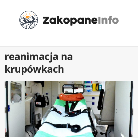
Przejdź
do
treści
reanimacja na
krupówkach