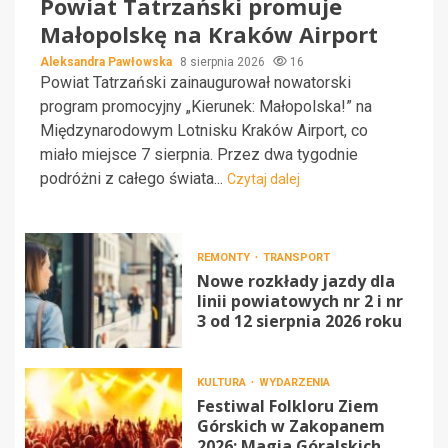
Powiat Tatrzański promuje
Małopolskę na Kraków Airport
Aleksandra Pawłowska
8 sierpnia 2026
16
Powiat Tatrzański zainaugurował nowatorski
program promocyjny „Kierunek: Małopolska!” na
Międzynarodowym Lotnisku Kraków Airport, co
miało miejsce 7 sierpnia. Przez dwa tygodnie
podróżni z całego świata...
Czytaj dalej
REMONTY
TRANSPORT
Nowe rozkłady jazdy dla
linii powiatowych nr 2 i nr
3 od 12 sierpnia 2026 roku
KULTURA
WYDARZENIA
Festiwal Folkloru Ziem
Górskich w Zakopanem
2026: Magia Góralskich