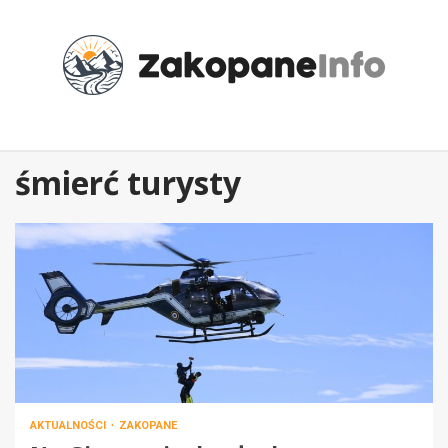
Przejdź
do
treści
śmierć turysty
AKTUALNOŚCI
ZAKOPANE