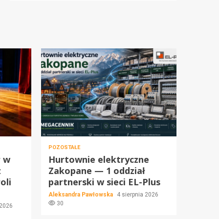
POZOSTAŁE
r w
Hurtownie elektryczne
z
Zakopane — 1 oddział
oli
partnerski w sieci EL-Plus
Aleksandra Pawłowska
4 sierpnia 2026
30
 2026