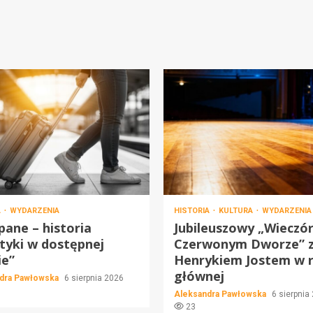
A
WYDARZENIA
HISTORIA
KULTURA
WYDARZENIA
ane – historia
Jubileuszowy „Wieczó
tyki w dostępnej
Czerwonym Dworze” 
ie”
Henrykiem Jostem w r
głównej
dra Pawłowska
6 sierpnia 2026
Aleksandra Pawłowska
6 sierpnia
23