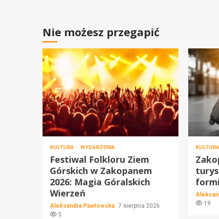
Nie możesz przegapić
KULTURA
WYDARZENIA
KULTUR
Festiwal Folkloru Ziem
Zakop
Górskich w Zakopanem
turys
2026: Magia Góralskich
form
Wierzeń
Aleksan
19
Aleksandra Pawłowska
7 sierpnia 2026
5