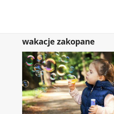
Przejdź
do
treści
wakacje zakopane