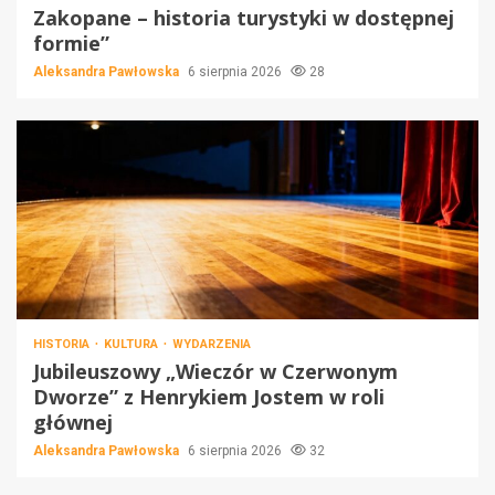
Zakopane – historia turystyki w dostępnej
formie”
Aleksandra Pawłowska
6 sierpnia 2026
28
HISTORIA
KULTURA
WYDARZENIA
Jubileuszowy „Wieczór w Czerwonym
Dworze” z Henrykiem Jostem w roli
głównej
Aleksandra Pawłowska
6 sierpnia 2026
32