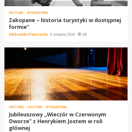
KULTURA
WYDARZENIA
Zakopane – historia turystyki w dostępnej
formie”
Aleksandra Pawłowska
6 sierpnia 2026
28
HISTORIA
KULTURA
WYDARZENIA
Jubileuszowy „Wieczór w Czerwonym
Dworze” z Henrykiem Jostem w roli
głównej