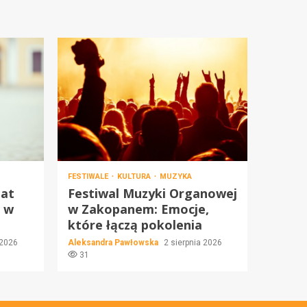
FESTIWALE
KULTURA
MUZYKA
lat
Festiwal Muzyki Organowej
i w
w Zakopanem: Emocje,
które łączą pokolenia
 2026
Aleksandra Pawłowska
2 sierpnia 2026
31