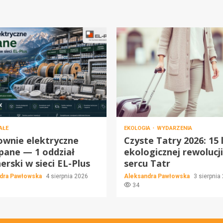
AŁE
EKOLOGIA
WYDARZENIA
ownie elektryczne
Czyste Tatry 2026: 15 
pane — 1 oddział
ekologicznej rewolucj
erski w sieci EL-Plus
sercu Tatr
dra Pawłowska
4 sierpnia 2026
Aleksandra Pawłowska
3 sierpnia
34