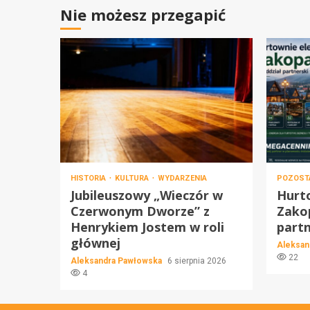
Nie możesz przegapić
HISTORIA
KULTURA
WYDARZENIA
POZOST
Jubileuszowy „Wieczór w
Hurt
Czerwonym Dworze” z
Zako
Henrykiem Jostem w roli
partn
głównej
Aleksan
22
Aleksandra Pawłowska
6 sierpnia 2026
4