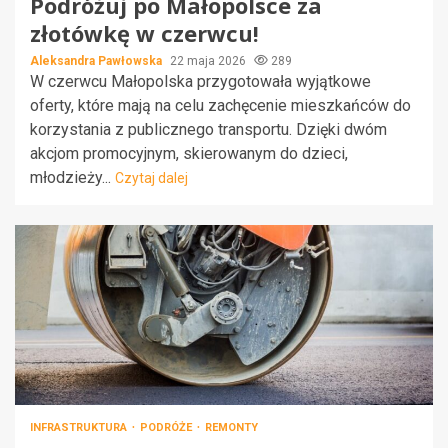
Podróżuj po Małopolsce za
złotówkę w czerwcu!
Aleksandra Pawłowska
22 maja 2026
289
W czerwcu Małopolska przygotowała wyjątkowe
oferty, które mają na celu zachęcenie mieszkańców do
korzystania z publicznego transportu. Dzięki dwóm
akcjom promocyjnym, skierowanym do dzieci,
młodzieży...
Czytaj dalej
INFRASTRUKTURA
PODRÓŻE
REMONTY