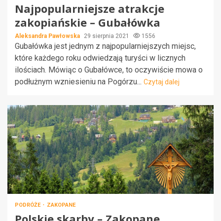
Najpopularniejsze atrakcje
zakopiańskie – Gubałówka
Aleksandra Pawłowska
29 sierpnia 2021
1556
Gubałówka jest jednym z najpopularniejszych miejsc,
które każdego roku odwiedzają turyści w licznych
ilościach. Mówiąc o Gubałówce, to oczywiście mowa o
podłużnym wzniesieniu na Pogórzu...
Czytaj dalej
PODRÓŻE
ZAKOPANE
Polskie skarby – Zakopane.