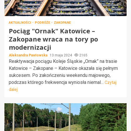
AKTUALNOŚCI
PODRÓŻE
ZAKOPANE
Pociąg "Ornak" Katowice –
Zakopane wraca na tory po
modernizacji
Aleksandra Pawłowska
13 maja 2024
2165
Reaktywacja pociągu Koleje Śląskie „Ornak” na trasie
Katowice – Zakopane – Katowice okazała się pełnym
sukcesem. Po zakończeniu weekendu majowego,
podczas którego frekwencja wyniosła niemal...
Czytaj
dalej