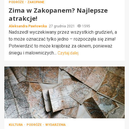
PODRÓŻE
ZAKOPANE
Zima w Zakopanem? Najlepsze
atrakcje!
Aleksandra Pawłowska
27 grudnia 2021
1595
Nadszedł wyczekiwany przez wszystkich grudzień, a
to może oznaczać tylko jedno – rozpoczęła się zima!
Potwierdzić to może krajobraz za oknem, ponieważ
śniegu i malowniczych...
Czytaj dalej
KULTURA
PODRÓŻE
WYDARZENIA