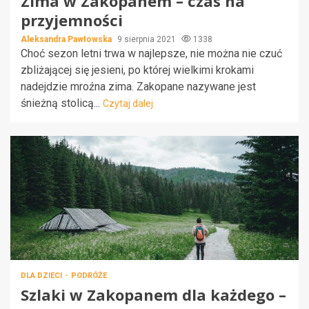
Zima w Zakopanem – czas na
przyjemności
Aleksandra Pawłowska
9 sierpnia 2021
1338
Choć sezon letni trwa w najlepsze, nie można nie czuć
zbliżającej się jesieni, po której wielkimi krokami
nadejdzie mroźna zima. Zakopane nazywane jest
śnieżną stolicą...
Czytaj dalej
DLA DZIECI
PODRÓŻE
Szlaki w Zakopanem dla każdego –