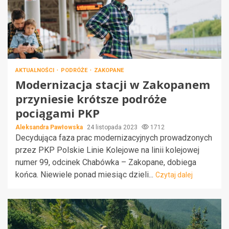
AKTUALNOŚCI
PODRÓŻE
ZAKOPANE
Modernizacja stacji w Zakopanem
przyniesie krótsze podróże
pociągami PKP
Aleksandra Pawłowska
24 listopada 2023
1712
Decydująca faza prac modernizacyjnych prowadzonych
przez PKP Polskie Linie Kolejowe na linii kolejowej
numer 99, odcinek Chabówka – Zakopane, dobiega
końca. Niewiele ponad miesiąc dzieli...
Czytaj dalej