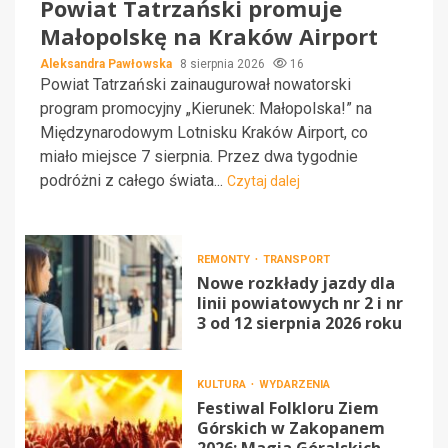
Powiat Tatrzański promuje
Małopolskę na Kraków Airport
Aleksandra Pawłowska
8 sierpnia 2026
16
Powiat Tatrzański zainaugurował nowatorski
program promocyjny „Kierunek: Małopolska!” na
Międzynarodowym Lotnisku Kraków Airport, co
miało miejsce 7 sierpnia. Przez dwa tygodnie
podróżni z całego świata...
Czytaj dalej
REMONTY
TRANSPORT
Nowe rozkłady jazdy dla
linii powiatowych nr 2 i nr
3 od 12 sierpnia 2026 roku
KULTURA
WYDARZENIA
Festiwal Folkloru Ziem
Górskich w Zakopanem
2026: Magia Góralskich