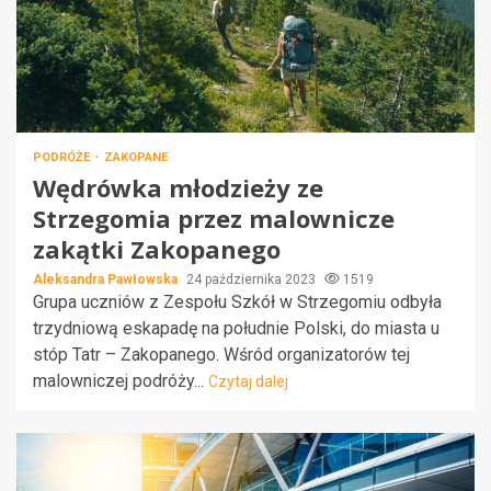
PODRÓŻE
ZAKOPANE
Wędrówka młodzieży ze
Strzegomia przez malownicze
zakątki Zakopanego
Aleksandra Pawłowska
24 października 2023
1519
Grupa uczniów z Zespołu Szkół w Strzegomiu odbyła
trzydniową eskapadę na południe Polski, do miasta u
stóp Tatr – Zakopanego. Wśród organizatorów tej
malowniczej podróży...
Czytaj dalej