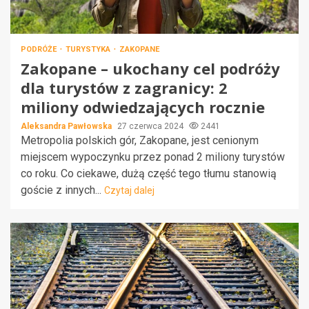
PODRÓŻE
TURYSTYKA
ZAKOPANE
Zakopane – ukochany cel podróży
dla turystów z zagranicy: 2
miliony odwiedzających rocznie
Aleksandra Pawłowska
27 czerwca 2024
2441
Metropolia polskich gór, Zakopane, jest cenionym
miejscem wypoczynku przez ponad 2 miliony turystów
co roku. Co ciekawe, dużą część tego tłumu stanowią
goście z innych...
Czytaj dalej