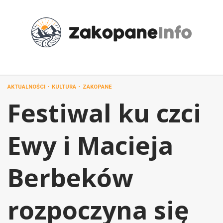
Przejdź
do
treści
AKTUALNOŚCI
KULTURA
ZAKOPANE
Festiwal ku czci
Ewy i Macieja
Berbeków
rozpoczyna się