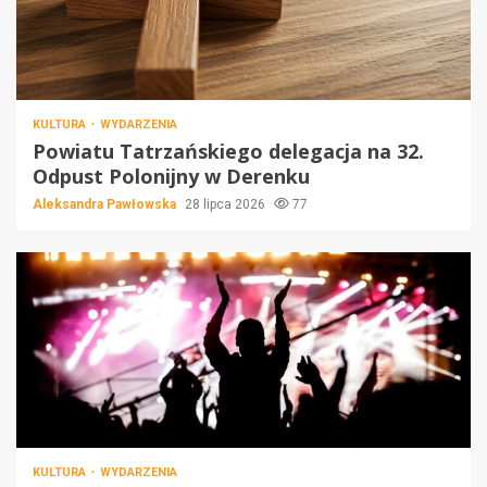
KULTURA
WYDARZENIA
Powiatu Tatrzańskiego delegacja na 32.
Odpust Polonijny w Derenku
Aleksandra Pawłowska
28 lipca 2026
77
KULTURA
WYDARZENIA