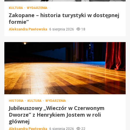
KULTURA
WYDARZENIA
Zakopane – historia turystyki w dostępnej
formie”
Aleksandra Pawłowska
6 sierpnia 2026
18
HISTORIA
KULTURA
WYDARZENIA
Jubileuszowy „Wieczór w Czerwonym
Dworze” z Henrykiem Jostem w roli
głównej
Aleksandra Pawłowska
6 sierpnia 2026
22