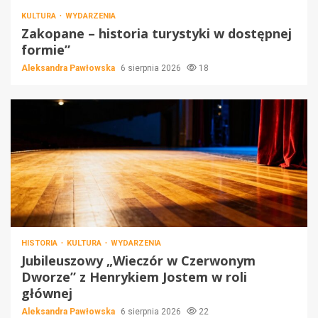
KULTURA
WYDARZENIA
Zakopane – historia turystyki w dostępnej
formie”
Aleksandra Pawłowska
6 sierpnia 2026
18
HISTORIA
KULTURA
WYDARZENIA
Jubileuszowy „Wieczór w Czerwonym
Dworze” z Henrykiem Jostem w roli
głównej
Aleksandra Pawłowska
6 sierpnia 2026
22