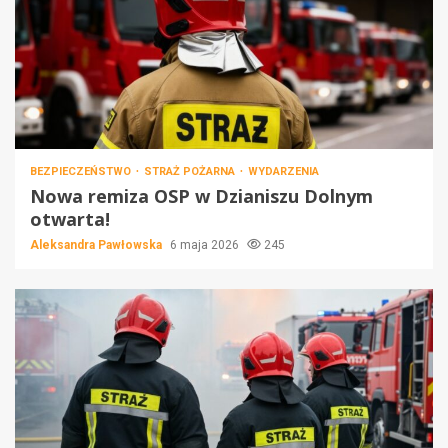
BEZPIECZEŃSTWO
STRAŻ POŻARNA
WYDARZENIA
Nowa remiza OSP w Dzianiszu Dolnym
otwarta!
Aleksandra Pawłowska
6 maja 2026
245