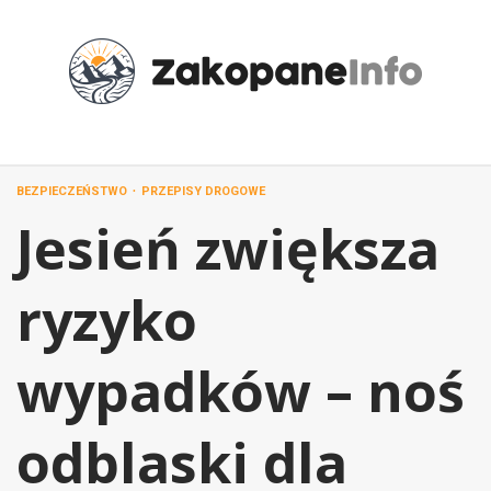
Przejdź
do
treści
BEZPIECZEŃSTWO
PRZEPISY DROGOWE
Jesień zwiększa
ryzyko
wypadków – noś
odblaski dla