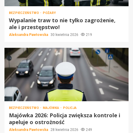
BEZPIECZEŃSTWO
POŻARY
Wypalanie traw to nie tylko zagrożenie,
ale i przestępstwo!
Aleksandra Pawłowska
30 kwietnia 2026
219
BEZPIECZEŃSTWO
MAJÓWKA
POLICJA
Majówka 2026: Policja zwiększa kontrole i
apeluje o ostrożność
Aleksandra Pawłowska
28 kwietnia 2026
249