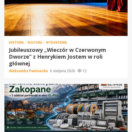
HISTORIA
KULTURA
WYDARZENIA
Jubileuszowy „Wieczór w Czerwonym
Dworze” z Henrykiem Jostem w roli
głównej
Aleksandra Pawłowska
6 sierpnia 2026
12