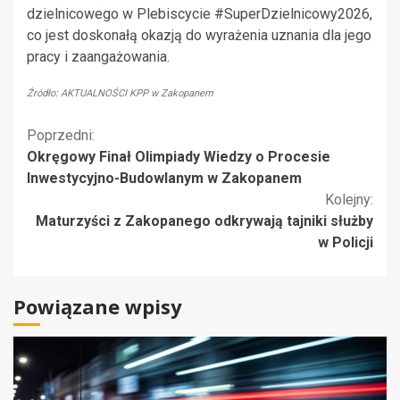
dzielnicowego w Plebiscycie #SuperDzielnicowy2026,
co jest doskonałą okazją do wyrażenia uznania dla jego
pracy i zaangażowania.
Źródło: AKTUALNOŚCI KPP w Zakopanem
Kontynuuj
Poprzedni:
Okręgowy Finał Olimpiady Wiedzy o Procesie
czytanie
Inwestycyjno-Budowlanym w Zakopanem
Kolejny:
Maturzyści z Zakopanego odkrywają tajniki służby
w Policji
Powiązane wpisy