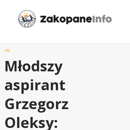
Przejdź
do
treści
/H2
Młodszy
aspirant
Grzegorz
Oleksy: