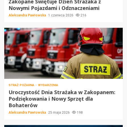
Zakopane Świętuje Dzień Strażaka z
Nowymi Pojazdami i Odznaczeniami
Aleksandra Pawłowska
1 czerwca 2026
216
STRAŻ POŻARNA
WYDARZENIA
Uroczystość Dnia Strażaka w Zakopanem:
Podziękowania i Nowy Sprzęt dla
Bohaterów
Aleksandra Pawłowska
25 maja 2026
198