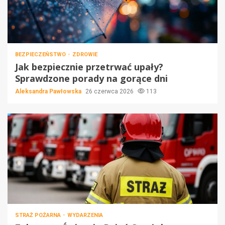
BEZPIECZEŃSTWO
ZDROWIE
Jak bezpiecznie przetrwać upały?
Sprawdzone porady na gorące dni
Aleksandra Pawłowska
26 czerwca 2026
113
STRAŻ POŻARNA
WYDARZENIA