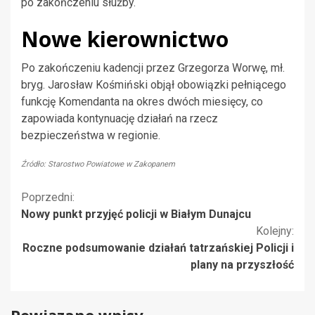
po zakończeniu służby.
Nowe kierownictwo
Po zakończeniu kadencji przez Grzegorza Worwę, mł.
bryg. Jarosław Kośmiński objął obowiązki pełniącego
funkcję Komendanta na okres dwóch miesięcy, co
zapowiada kontynuację działań na rzecz
bezpieczeństwa w regionie.
Źródło: Starostwo Powiatowe w Zakopanem
Kontynuuj
Poprzedni:
Nowy punkt przyjęć policji w Białym Dunajcu
czytanie
Kolejny:
Roczne podsumowanie działań tatrzańskiej Policji i
plany na przyszłość