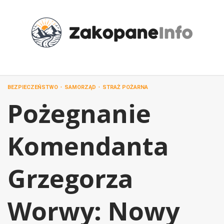
Przejdź
do
treści
BEZPIECZEŃSTWO
SAMORZĄD
STRAŻ POŻARNA
Pożegnanie
Komendanta
Grzegorza
Worwy: Nowy