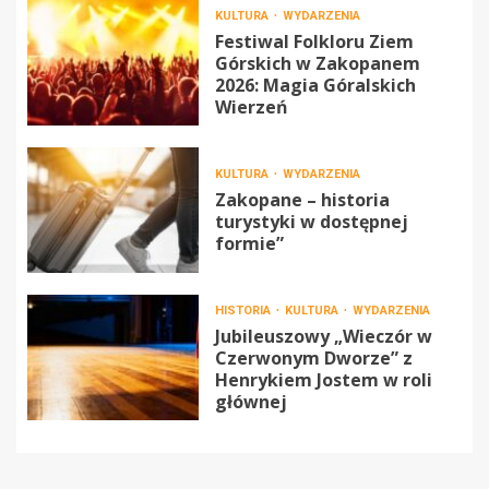
KULTURA
WYDARZENIA
Festiwal Folkloru Ziem
Górskich w Zakopanem
2026: Magia Góralskich
Wierzeń
KULTURA
WYDARZENIA
Zakopane – historia
turystyki w dostępnej
formie”
HISTORIA
KULTURA
WYDARZENIA
Jubileuszowy „Wieczór w
Czerwonym Dworze” z
Henrykiem Jostem w roli
głównej