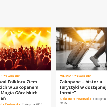
A
WYDARZENIA
KULTURA
WYDARZENIA
wal Folkloru Ziem
Zakopane – historia
kich w Zakopanem
turystyki w dostępnej
 Magia Góralskich
formie”
zeń
Aleksandra Pawłowska
6 sierpnia
25
dra Pawłowska
7 sierpnia 2026