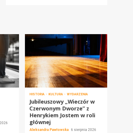
HISTORIA
KULTURA
WYDARZENIA
Jubileuszowy „Wieczór w
Czerwonym Dworze” z
Henrykiem Jostem w roli
głównej
 2026
Aleksandra Pawłowska
6 sierpnia 2026