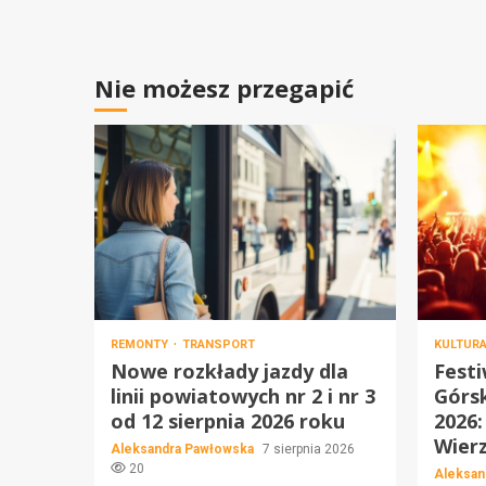
Nie możesz przegapić
REMONTY
TRANSPORT
KULTUR
Nowe rozkłady jazdy dla
Festi
linii powiatowych nr 2 i nr 3
Górs
od 12 sierpnia 2026 roku
2026:
Wier
Aleksandra Pawłowska
7 sierpnia 2026
20
Aleksan