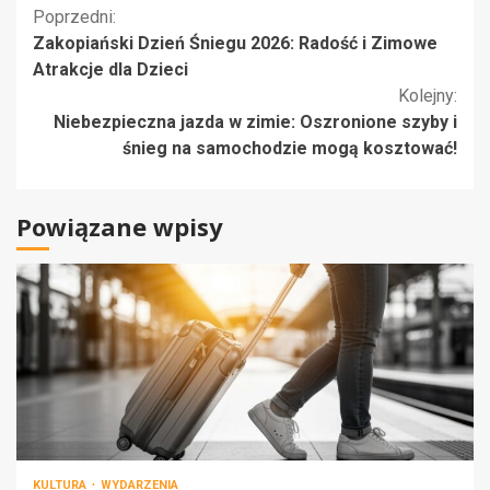
Kontynuuj
Poprzedni:
Zakopiański Dzień Śniegu 2026: Radość i Zimowe
czytanie
Atrakcje dla Dzieci
Kolejny:
Niebezpieczna jazda w zimie: Oszronione szyby i
śnieg na samochodzie mogą kosztować!
Powiązane wpisy
KULTURA
WYDARZENIA