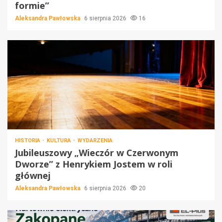
formie”
Aleksandra Pawłowska
6 sierpnia 2026
16
HISTORIA
KULTURA
WYDARZENIA
Jubileuszowy „Wieczór w Czerwonym
Dworze” z Henrykiem Jostem w roli
głównej
Aleksandra Pawłowska
6 sierpnia 2026
20