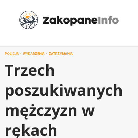
Przejdź
do
treści
POLICJA
WYDARZENIA
ZATRZYMANIA
Trzech
poszukiwanych
mężczyzn w
rękach