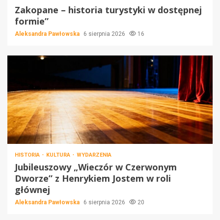
Zakopane – historia turystyki w dostępnej
formie”
Aleksandra Pawłowska
6 sierpnia 2026
16
HISTORIA
KULTURA
WYDARZENIA
Jubileuszowy „Wieczór w Czerwonym
Dworze” z Henrykiem Jostem w roli
głównej
Aleksandra Pawłowska
6 sierpnia 2026
20