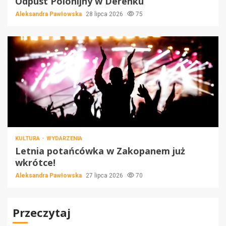
Odpust Polonijny w Derenku
Aleksandra Pawłowska
28 lipca 2026
75
KULTURA
WYDARZENIA
Letnia potańcówka w Zakopanem już
wkrótce!
Aleksandra Pawłowska
27 lipca 2026
70
Przeczytaj