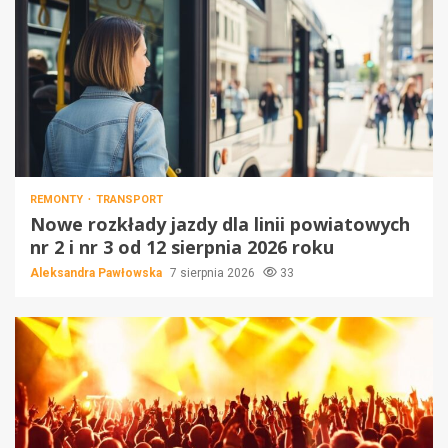
REMONTY
TRANSPORT
Nowe rozkłady jazdy dla linii powiatowych
nr 2 i nr 3 od 12 sierpnia 2026 roku
Aleksandra Pawłowska
7 sierpnia 2026
33