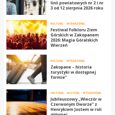
linii powiatowych nr 2 i nr
3 od 12 sierpnia 2026 roku
KULTURA
WYDARZENIA
Festiwal Folkloru Ziem
Górskich w Zakopanem
2026: Magia Góralskich
Wierzeń
KULTURA
WYDARZENIA
Zakopane – historia
turystyki w dostępnej
formie”
HISTORIA
KULTURA
WYDARZENIA
Jubileuszowy „Wieczór w
Czerwonym Dworze” z
Henrykiem Jostem w roli
głównej