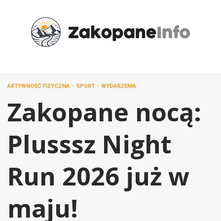
Przejdź
do
treści
AKTYWNOŚĆ FIZYCZNA
SPORT
WYDARZENIA
Zakopane nocą:
Plusssz Night
Run 2026 już w
maju!