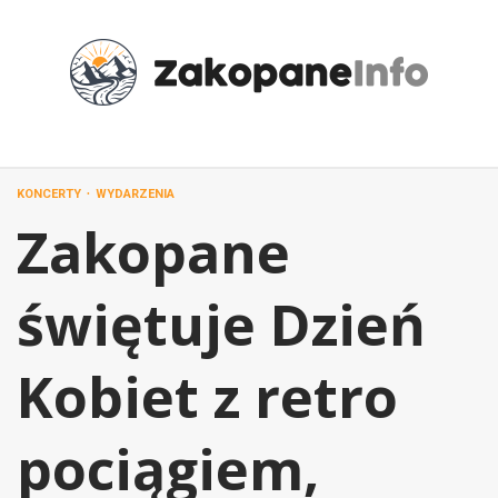
Przejdź
do
treści
KONCERTY
WYDARZENIA
Zakopane
świętuje Dzień
Kobiet z retro
pociągiem,