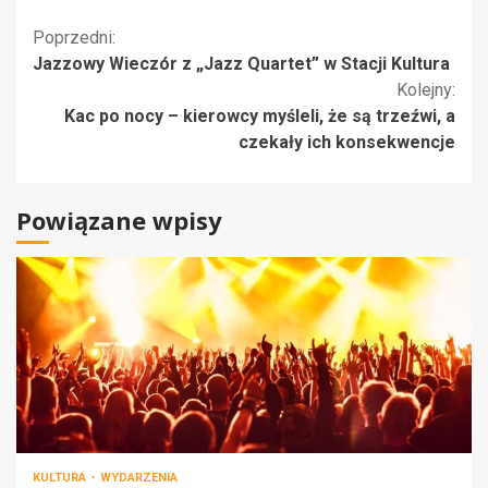
Kontynuuj
Poprzedni:
Jazzowy Wieczór z „Jazz Quartet” w Stacji Kultura
czytanie
Kolejny:
Kac po nocy – kierowcy myśleli, że są trzeźwi, a
czekały ich konsekwencje
Powiązane wpisy
KULTURA
WYDARZENIA