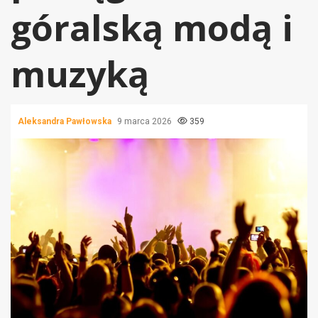
góralską modą i
muzyką
Aleksandra Pawłowska
9 marca 2026
359