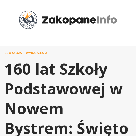
Przejdź
do
treści
EDUKACJA
WYDARZENIA
160 lat Szkoły
Podstawowej w
Nowem
Bystrem: Święto