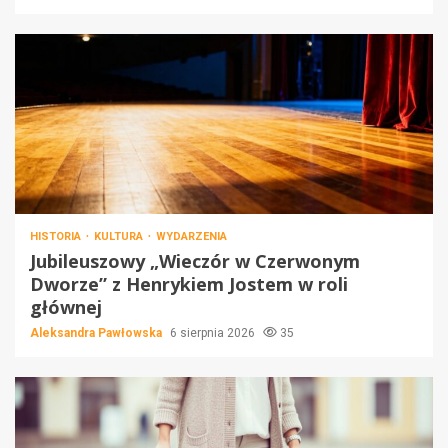
HISTORIA
KULTURA
WYDARZENIA
Jubileuszowy „Wieczór w Czerwonym
Dworze” z Henrykiem Jostem w roli
głównej
Aleksandra Pawłowska
6 sierpnia 2026
35