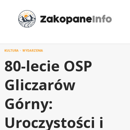
Przejdź
do
treści
KULTURA
WYDARZENIA
80-lecie OSP
Gliczarów
Górny:
Uroczystości i