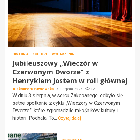
HISTORIA
KULTURA
WYDARZENIA
Jubileuszowy „Wieczór w
Czerwonym Dworze” z
Henrykiem Jostem w roli głównej
Aleksandra Pawłowska
6 sierpnia 2026
12
W dniu 3 sierpnia, w sercu Zakopanego, odbyło się
setne spotkanie z cyklu „Wieczory w Czerwonym
Dworze”, które zgromadziło miłośników kultury i
historii Podhala. To...
Czytaj dalej