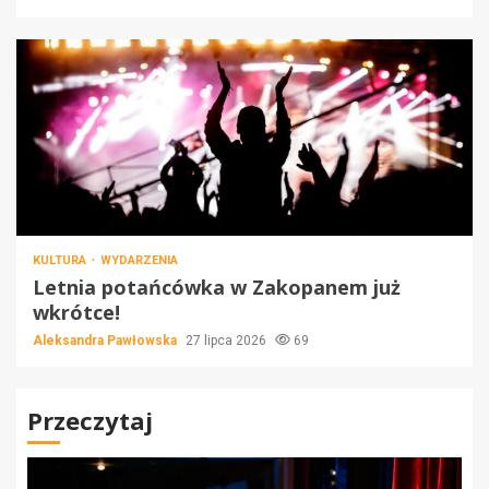
KULTURA
WYDARZENIA
Letnia potańcówka w Zakopanem już
wkrótce!
Aleksandra Pawłowska
27 lipca 2026
69
Przeczytaj