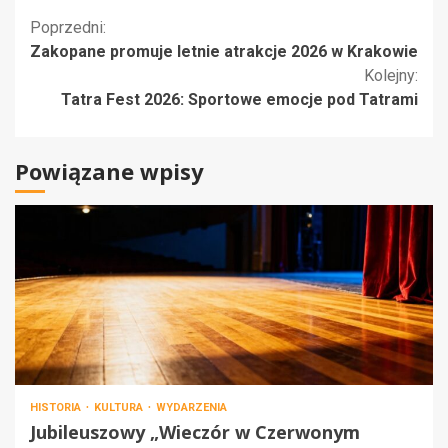
Kontynuuj
Poprzedni:
Zakopane promuje letnie atrakcje 2026 w Krakowie
czytanie
Kolejny:
Tatra Fest 2026: Sportowe emocje pod Tatrami
Powiązane wpisy
HISTORIA
KULTURA
WYDARZENIA
Jubileuszowy „Wieczór w Czerwonym