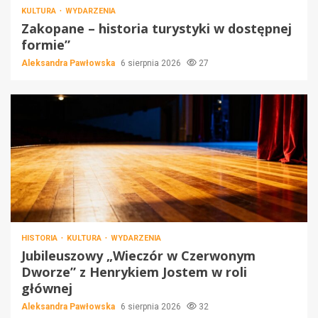
KULTURA
WYDARZENIA
Zakopane – historia turystyki w dostępnej
formie”
Aleksandra Pawłowska
6 sierpnia 2026
27
HISTORIA
KULTURA
WYDARZENIA
Jubileuszowy „Wieczór w Czerwonym
Dworze” z Henrykiem Jostem w roli
głównej
Aleksandra Pawłowska
6 sierpnia 2026
32