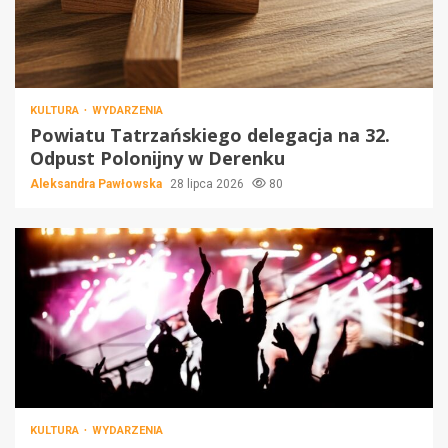
KULTURA
WYDARZENIA
Powiatu Tatrzańskiego delegacja na 32.
Odpust Polonijny w Derenku
Aleksandra Pawłowska
28 lipca 2026
80
KULTURA
WYDARZENIA