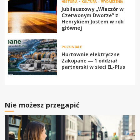
HISTORIA
KULTURA
WYDARZENIA
Jubileuszowy „Wieczór w
Czerwonym Dworze” z
Henrykiem Jostem w roli
głównej
POZOSTAŁE
Hurtownie elektryczne
Zakopane — 1 oddział
partnerski w sieci EL-Plus
Nie możesz przegapić