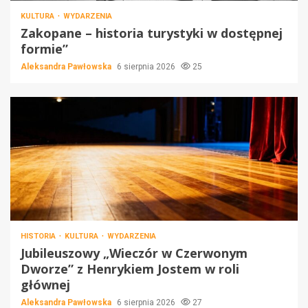
KULTURA
WYDARZENIA
Zakopane – historia turystyki w dostępnej
formie”
Aleksandra Pawłowska
6 sierpnia 2026
25
HISTORIA
KULTURA
WYDARZENIA
Jubileuszowy „Wieczór w Czerwonym
Dworze” z Henrykiem Jostem w roli
głównej
Aleksandra Pawłowska
6 sierpnia 2026
27