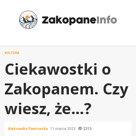
Przejdź
do
treści
KULTURA
Ciekawostki o
Zakopanem. Czy
wiesz, że…?
Aleksandra Pawłowska
11 marca 2023
2315