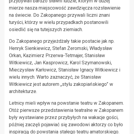
przybywali bardzo sławni ludzie, którym w dużej
mierze nasza miejscowość zawdzięcza rozsławienie
na świecie. Do Zakopanego przywali liczni znani
turyści, którzy w wielu przypadkach postanowili
osiedlić się na tutejszych ziemiach.
Do Zakopanego przyjeżdżały takie postacie jak np.
Henryk Sienkiewicz, Stefan Żeromski, Władysław
Orkan, Kazimierz Przerwa-Tetmajer, Stanisław
Witkiewicz, Jan Kasprowicz, Karol Szymanowski,
Mieczysław Karłowicz, Stanisław Ignacy Witkiewicz i
wielu innych. Warto zaznaczyć, że Stanisław
Witkiewicz jest autorem „stylu zakopiańskiego” w
architekturze.
Letnicy mieli wpływ na powstanie teatru w Zakopanem.
Otóż pierwsze przedstawienia teatralne w Zakopanem
były wystawiane przez przybyłych na wakacje gości,
później zaczęli pojawiać się zawodowi aktorzy co było
inspiracją do powstania stałego teatru amatorskiego.