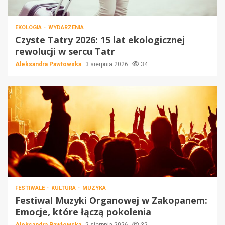
EKOLOGIA
WYDARZENIA
Czyste Tatry 2026: 15 lat ekologicznej
rewolucji w sercu Tatr
Aleksandra Pawłowska
3 sierpnia 2026
34
FESTIWALE
KULTURA
MUZYKA
Festiwal Muzyki Organowej w Zakopanem:
Emocje, które łączą pokolenia
Aleksandra Pawłowska
2 sierpnia 2026
32