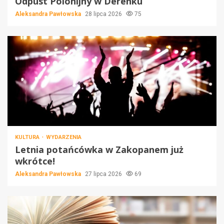
Odpust Polonijny w Derenku
Aleksandra Pawłowska
28 lipca 2026
75
KULTURA
WYDARZENIA
Letnia potańcówka w Zakopanem już
wkrótce!
Aleksandra Pawłowska
27 lipca 2026
69