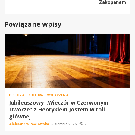
Zakopanem
Powiązane wpisy
HISTORIA
KULTURA
WYDARZENIA
Jubileuszowy „Wieczór w Czerwonym
Dworze” z Henrykiem Jostem w roli
głównej
Aleksandra Pawłowska
6 sierpnia 2026
7