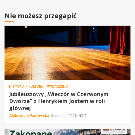
Nie możesz przegapić
HISTORIA
KULTURA
WYDARZENIA
Jubileuszowy „Wieczór w Czerwonym
Dworze” z Henrykiem Jostem w roli
głównej
Aleksandra Pawłowska
6 sierpnia 2026
7