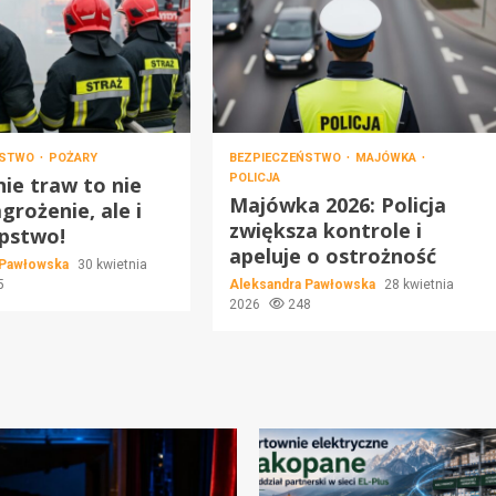
ŃSTWO
POŻARY
BEZPIECZEŃSTWO
MAJÓWKA
POLICJA
ie traw to nie
Majówka 2026: Policja
grożenie, ale i
zwiększa kontrole i
pstwo!
apeluje o ostrożność
 Pawłowska
30 kwietnia
5
Aleksandra Pawłowska
28 kwietnia
2026
248