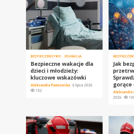
BEZPIECZEŃSTWO
EDUKACJA
BEZPIECZE
Bezpieczne wakacje dla
Jak bez
dzieci i młodzieży:
przetrw
kluczowe wskazówki
Sprawd
gorące 
Aleksandra Pawłowska
6 lipca 2026
102
Aleksandra
2026
10