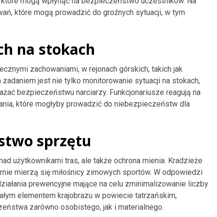
nia, które mogą wpłynąć na bezpieczeństwo uczestników. Na
ń, które mogą prowadzić do groźnych sytuacji, w tym
ch na stokach
cznymi zachowaniami, w rejonach górskich, takich jak
 zadaniem jest nie tylko monitorowanie sytuacji na stokach,
żać bezpieczeństwu narciarzy. Funkcjonariusze reagują na
nia, które mogłyby prowadzić do niebezpieczeństw dla
stwo sprzętu
nad użytkownikami tras, ale także ochrona mienia. Kradzieże
larnie mierzą się miłośnicy zimowych sportów. W odpowiedzi
ziałania prewencyjne mające na celu zminimalizowanie liczby
 stałym elementem krajobrazu w powiecie tatrzańskim,
eństwa zarówno osobistego, jak i materialnego.