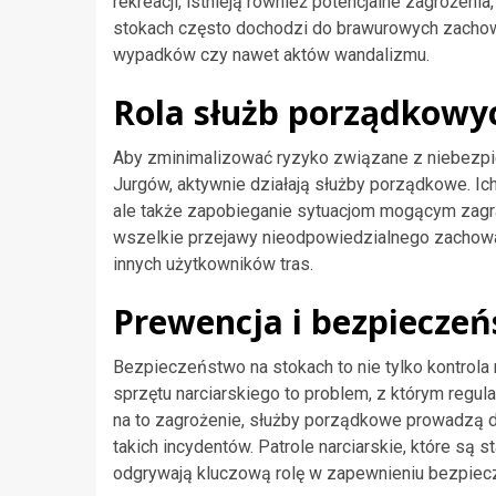
rekreacji, istnieją również potencjalne zagroże
stokach często dochodzi do brawurowych zachowa
wypadków czy nawet aktów wandalizmu.
Rola służb porządkowy
Aby zminimalizować ryzyko związane z niebezpie
Jurgów, aktywnie działają służby porządkowe. Ich
ale także zapobieganie sytuacjom mogącym zagra
wszelkie przejawy nieodpowiedzialnego zachowa
innych użytkowników tras.
Prewencja i bezpieczeń
Bezpieczeństwo na stokach to nie tylko kontrola 
sprzętu narciarskiego to problem, z którym regu
na to zagrożenie, służby porządkowe prowadzą d
takich incydentów. Patrole narciarskie, które są
odgrywają kluczową rolę w zapewnieniu bezpiecz