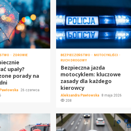
ŃSTWO
ZDROWIE
BEZPIECZEŃSTWO
MOTOCYKLIŚCI
RUCH DROGOWY
piecznie
Bezpieczna jazda
ać upały?
motocyklem: kluczowe
zone porady na
zasady dla każdego
dni
kierowcy
 Pawłowska
26 czerwca
6
Aleksandra Pawłowska
8 maja 2026
208