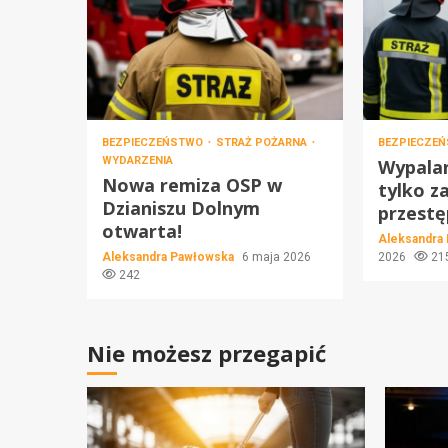
BEZPIECZEŃSTWO
STRAŻ POŻARNA
BEZPIECZE
WYDARZENIA
Wypalan
Nowa remiza OSP w
tylko za
Dzianiszu Dolnym
przestę
otwarta!
Aleksandra
Aleksandra Pawłowska
6 maja 2026
2026
21
242
Nie możesz przegapić