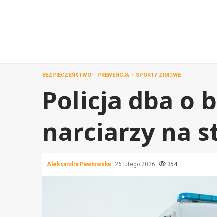
Przejdź
do
treści
BEZPIECZEŃSTWO
PREWENCJA
SPORTY ZIMOWE
Policja dba o
narciarzy na 
Aleksandra Pawłowska
26 lutego 2026
354