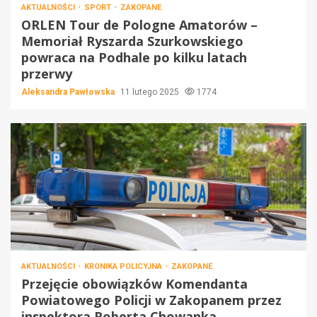
AKTUALNOŚCI
SPORT
ZAKOPANE
ORLEN Tour de Pologne Amatorów –
Memoriał Ryszarda Szurkowskiego
powraca na Podhale po kilku latach
przerwy
Aleksandra Pawłowska
11 lutego 2025
1774
AKTUALNOŚCI
KRONIKA POLICYJNA
ZAKOPANE
Przejęcie obowiązków Komendanta
Powiatowego Policji w Zakopanem przez
inspektora Roberta Chowanka