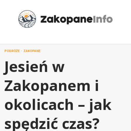
Przejdź
do
treści
PODRÓŻE
ZAKOPANE
Jesień w
Zakopanem i
okolicach – jak
spędzić czas?