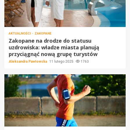
AKTUALNOŚCI
ZAKOPANE
Zakopane na drodze do statusu
uzdrowiska: władze miasta planują
przyciągnąć nową grupę turystów
Aleksandra Pawłowska
11 lutego 2025
1763