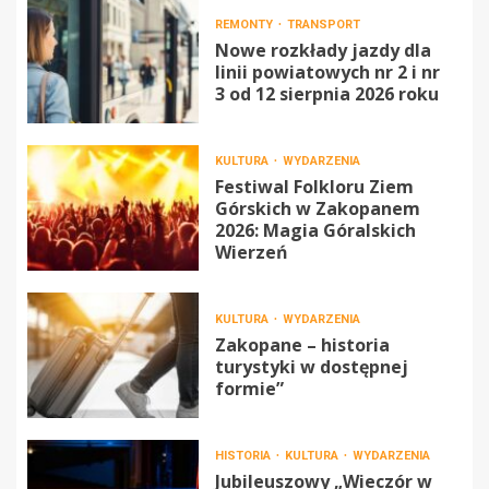
REMONTY
TRANSPORT
Nowe rozkłady jazdy dla
linii powiatowych nr 2 i nr
3 od 12 sierpnia 2026 roku
KULTURA
WYDARZENIA
Festiwal Folkloru Ziem
Górskich w Zakopanem
2026: Magia Góralskich
Wierzeń
KULTURA
WYDARZENIA
Zakopane – historia
turystyki w dostępnej
formie”
HISTORIA
KULTURA
WYDARZENIA
Jubileuszowy „Wieczór w