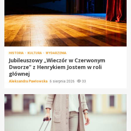
HISTORIA
KULTURA
WYDARZENIA
Jubileuszowy „Wieczór w Czerwonym
Dworze” z Henrykiem Jostem w roli
głównej
Aleksandra Pawłowska
6 sierpnia 2026
33