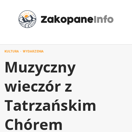
Przejdź
do
treści
KULTURA
WYDARZENIA
Muzyczny
wieczór z
Tatrzańskim
Chórem