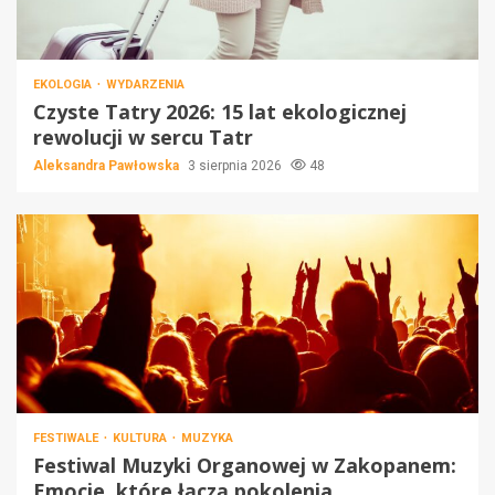
EKOLOGIA
WYDARZENIA
Czyste Tatry 2026: 15 lat ekologicznej
rewolucji w sercu Tatr
Aleksandra Pawłowska
3 sierpnia 2026
48
FESTIWALE
KULTURA
MUZYKA
Festiwal Muzyki Organowej w Zakopanem:
Emocje, które łączą pokolenia