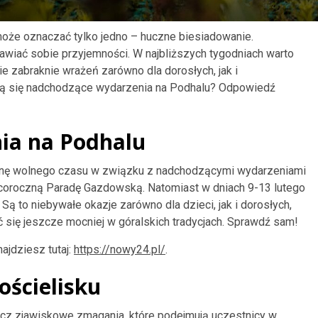
może oznaczać tylko jedno – huczne biesiadowanie.
awiać sobie przyjemności. W najbliższych tygodniach warto
 zabraknie wrażeń zarówno dla dorosłych, jak i
ją się nadchodzące wydarzenia na Podhalu? Odpowiedź
ia na Podhalu
binę wolnego czasu w związku z nadchodzącymi wydarzeniami
 coroczną Paradę Gazdowską. Natomiast w dniach 9-13 lutego
 Są to niebywałe okazje zarówno dla dzieci, jak i dorosłych,
ić się jeszcze mocniej w góralskich tradycjach. Sprawdź sam!
ajdziesz tutaj:
https://nowy24.pl/
.
ścielisku
lecz zjawiskowe zmagania, które podejmują uczestnicy w