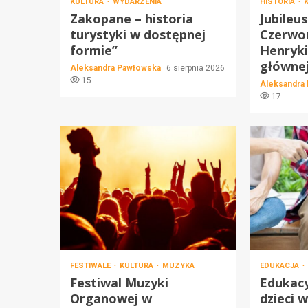
KULTURA
WYDARZENIA
HISTORIA
Zakopane – historia
Jubileu
turystyki w dostępnej
Czerwo
formie”
Henryki
główne
Aleksandra Pawłowska
6 sierpnia 2026
15
Aleksandra
17
FESTIWALE
KULTURA
MUZYKA
EDUKACJA
Festiwal Muzyki
Edukacy
Organowej w
dzieci 