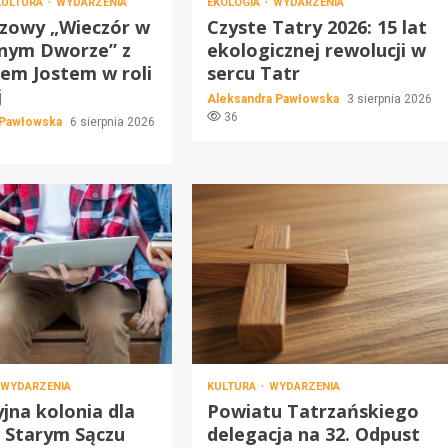
KULTURA
WYDARZENIA
EKOLOGIA
WYDARZENIA
szowy „Wieczór w
Czyste Tatry 2026: 15 lat
nym Dworze” z
ekologicznej rewolucji w
em Jostem w roli
sercu Tatr
j
Aleksandra Pawłowska
3 sierpnia 2026
36
 Pawłowska
6 sierpnia 2026
WYDARZENIA
KULTURA
WYDARZENIA
jna kolonia dla
Powiatu Tatrzańskiego
w Starym Sączu
delegacja na 32. Odpust