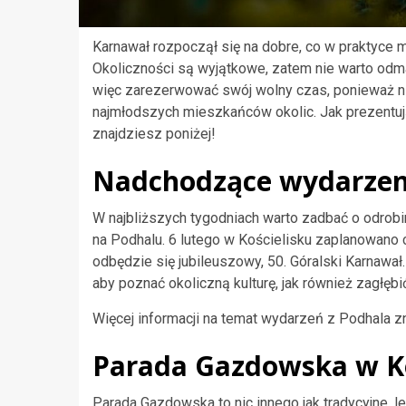
Karnawał rozpoczął się na dobre, co w praktyce 
Okoliczności są wyjątkowe, zatem nie warto odm
więc zarezerwować swój wolny czas, ponieważ nie
najmłodszych mieszkańców okolic. Jak prezentu
znajdziesz poniżej!
Nadchodzące wydarzen
W najbliższych tygodniach warto zadbać o odro
na Podhalu. 6 lutego w Kościelisku zaplanowano
odbędzie się jubileuszowy, 50. Góralski Karnawał.
aby poznać okoliczną kulturę, jak również zagłęb
Więcej informacji na temat wydarzeń z Podhala zn
Parada Gazdowska w Ko
Parada Gazdowska to nic innego jak tradycyjne, 