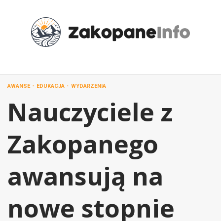
Przejdź
do
treści
AWANSE
EDUKACJA
WYDARZENIA
Nauczyciele z
Zakopanego
awansują na
nowe stopnie