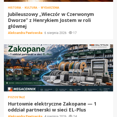
HISTORIA
KULTURA
WYDARZENIA
Jubileuszowy „Wieczór w Czerwonym
Dworze” z Henrykiem Jostem w roli
głównej
Aleksandra Pawłowska
6 sierpnia 2026
17
POZOSTAŁE
Hurtownie elektryczne Zakopane — 1
oddział partnerski w sieci EL-Plus
Aleksandra Pawłowska
4 sierpnia 2026
24