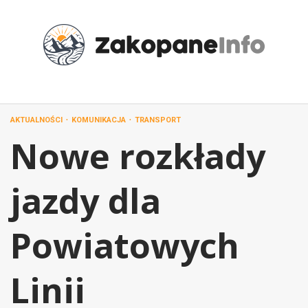
Przejdź
do
treści
AKTUALNOŚCI
KOMUNIKACJA
TRANSPORT
Nowe rozkłady
jazdy dla
Powiatowych
Linii