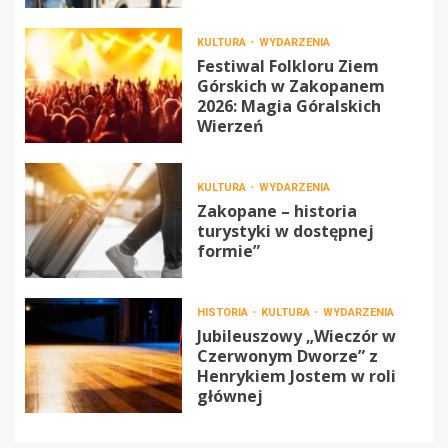
KULTURA
WYDARZENIA
Festiwal Folkloru Ziem
Górskich w Zakopanem
2026: Magia Góralskich
Wierzeń
KULTURA
WYDARZENIA
Zakopane – historia
turystyki w dostępnej
formie”
HISTORIA
KULTURA
WYDARZENIA
Jubileuszowy „Wieczór w
Czerwonym Dworze” z
Henrykiem Jostem w roli
głównej