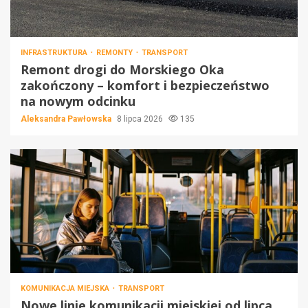
INFRASTRUKTURA
REMONTY
TRANSPORT
Remont drogi do Morskiego Oka
zakończony – komfort i bezpieczeństwo
na nowym odcinku
Aleksandra Pawłowska
8 lipca 2026
135
KOMUNIKACJA MIEJSKA
TRANSPORT
Nowe linie komunikacji miejskiej od lipca