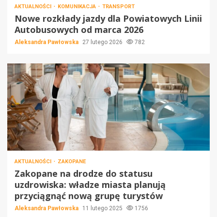
AKTUALNOŚCI
KOMUNIKACJA
TRANSPORT
Nowe rozkłady jazdy dla Powiatowych Linii
Autobusowych od marca 2026
Aleksandra Pawłowska
27 lutego 2026
782
AKTUALNOŚCI
ZAKOPANE
Zakopane na drodze do statusu
uzdrowiska: władze miasta planują
przyciągnąć nową grupę turystów
Aleksandra Pawłowska
11 lutego 2025
1756