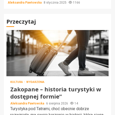
Aleksandra Pawłowska
8 stycznia 2025
1166
Przeczytaj
KULTURA
WYDARZENIA
Zakopane – historia turystyki w
dostępnej formie”
Aleksandra Pawłowska
6 sierpnia 2026
14
Turystyka pod Tatrami, choć obecnie dobrze
rozwinięta, ma swoje korzenie w historii, która sięga