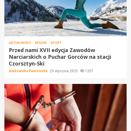
AKTUALNOŚCI
REGION
SPORT
Przed nami XVII edycja Zawodów
Narciarskich o Puchar Gorców na stacji
Czorsztyn-Ski
Aleksandra Pawłowska
23 stycznia 2025
1207