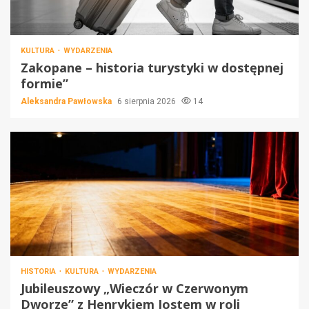
KULTURA
WYDARZENIA
Zakopane – historia turystyki w dostępnej
formie”
Aleksandra Pawłowska
6 sierpnia 2026
14
HISTORIA
KULTURA
WYDARZENIA
Jubileuszowy „Wieczór w Czerwonym
Dworze” z Henrykiem Jostem w roli