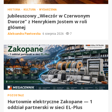
HISTORIA
KULTURA
WYDARZENIA
Jubileuszowy „Wieczór w Czerwonym
Dworze” z Henrykiem Jostem w roli
głównej
Aleksandra Pawłowska
6 sierpnia 2026
7
POZOSTAŁE
Hurtownie elektryczne Zakopane — 1
oddział partnerski w sieci EL-Plus