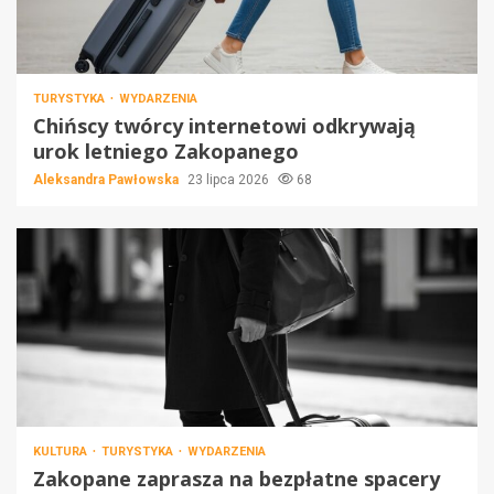
TURYSTYKA
WYDARZENIA
Chińscy twórcy internetowi odkrywają
urok letniego Zakopanego
Aleksandra Pawłowska
23 lipca 2026
68
KULTURA
TURYSTYKA
WYDARZENIA
Zakopane zaprasza na bezpłatne spacery