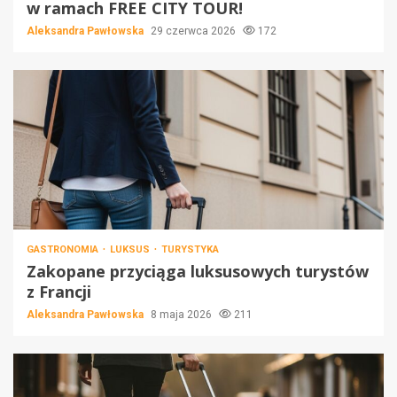
w ramach FREE CITY TOUR!
Aleksandra Pawłowska
29 czerwca 2026
172
GASTRONOMIA
LUKSUS
TURYSTYKA
Zakopane przyciąga luksusowych turystów
z Francji
Aleksandra Pawłowska
8 maja 2026
211