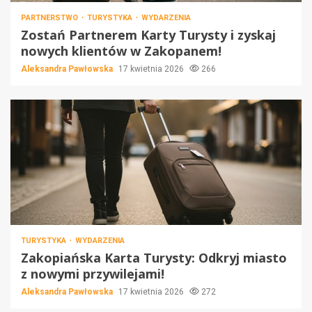
PARTNERSTWO
TURYSTYKA
WYDARZENIA
Zostań Partnerem Karty Turysty i zyskaj
nowych klientów w Zakopanem!
Aleksandra Pawłowska
17 kwietnia 2026
266
TURYSTYKA
WYDARZENIA
Zakopiańska Karta Turysty: Odkryj miasto
z nowymi przywilejami!
Aleksandra Pawłowska
17 kwietnia 2026
272