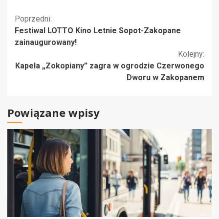
Kontynuuj
Poprzedni:
Festiwal LOTTO Kino Letnie Sopot-Zakopane
czytanie
zainaugurowany!
Kolejny:
Kapela „Zokopiany” zagra w ogrodzie Czerwonego
Dworu w Zakopanem
Powiązane wpisy