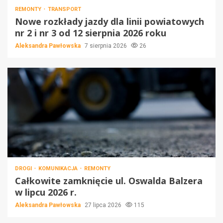
REMONTY
TRANSPORT
Nowe rozkłady jazdy dla linii powiatowych
nr 2 i nr 3 od 12 sierpnia 2026 roku
Aleksandra Pawłowska
7 sierpnia 2026
26
DROGI
KOMUNIKACJA
REMONTY
Całkowite zamknięcie ul. Oswalda Balzera
w lipcu 2026 r.
Aleksandra Pawłowska
27 lipca 2026
115