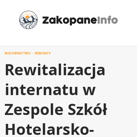
Przejdź
do
treści
BUDOWNICTWO
REMONTY
Rewitalizacja
internatu w
Zespole Szkół
Hotelarsko-