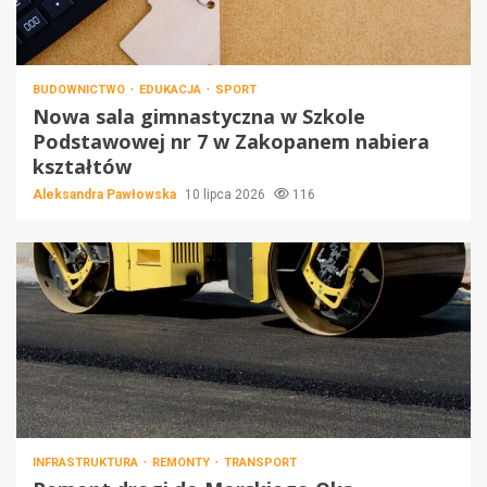
BUDOWNICTWO
EDUKACJA
SPORT
Nowa sala gimnastyczna w Szkole
Podstawowej nr 7 w Zakopanem nabiera
kształtów
Aleksandra Pawłowska
10 lipca 2026
116
INFRASTRUKTURA
REMONTY
TRANSPORT