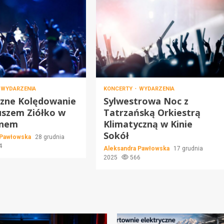
WYDARZENIA
KONCERTY
WYDARZENIA
czne Kolędowanie
Sylwestrowa Noc z
uszem Ziółko w
Tatrzańską Orkiestrą
anem
Klimatyczną w Kinie
Sokół
 Pawłowska
28 grudnia
4
Aleksandra Pawłowska
17 grudnia
2025
566