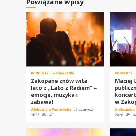
Powiązane wpisy
KONCERTY
WYDARZENIA
KONCERTY
Zakopane znów wita
Maciej 
lato z „Lato z Radiem” –
publicz
emocje, muzyka i
koncert
zabawa!
w Zako
Aleksandra Pawłowska
29 czerwca
Aleksandra
2026
143
2026
13