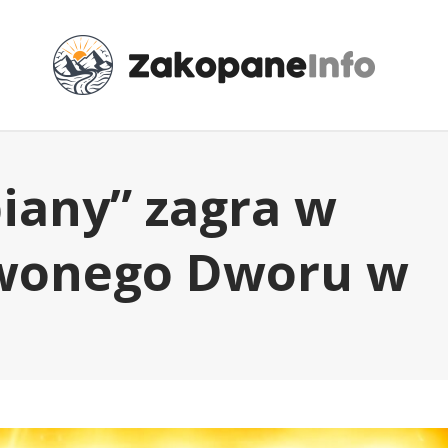
iany” zagra w
rwonego Dworu w