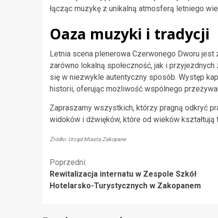
łącząc muzykę z unikalną atmosferą letniego wie
Oaza muzyki i tradycji
Letnia scena plenerowa Czerwonego Dworu jest
zarówno lokalną społeczność, jak i przyjezdnych z 
się w niezwykle autentyczny sposób. Występ kape
historii, oferując możliwość wspólnego przeżywan
Zapraszamy wszystkich, którzy pragną odkryć pr
widoków i dźwięków, które od wieków kształtują t
Źródło: Urząd Miasta Zakopane
Kontynuuj
Poprzedni:
Rewitalizacja internatu w Zespole Szkół
czytanie
Hotelarsko-Turystycznych w Zakopanem