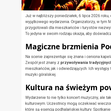
Już w najbliższy poniedziałek, 6 lipca 2026 ro
wyjątkowego wydarzenia. Organizatorzy, w tym M
przygotowali dla mieszkańców i turystów niezwykł
To jedyna w swoim rodzaju okazja, aby doświadcz
Magiczne brzmienia Po
Na scenie zaprezentuje się znana i ceniona kape
Zespół jest znany z
przywoływania tradycyjny
mieszkańców, jak i odwiedzających. Ich występy 
muzyki góralskiej.
Kultura na świeżym po
Wydarzenie to nie tylko koncert muzyczny, ale ta
kulturowym. Uczestnicy mogą oczekiwać wieczo
które są esencją podhalańskiej kultury. Spotka