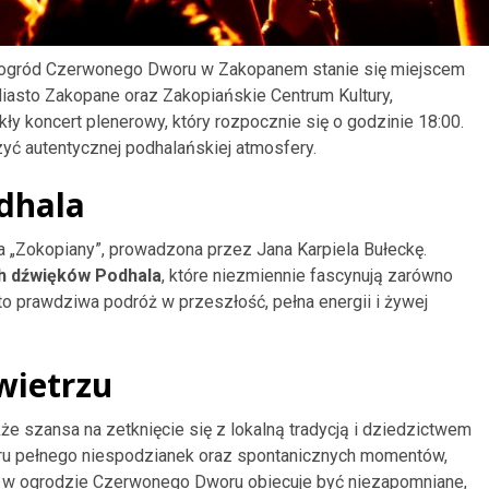
ku, ogród Czerwonego Dworu w Zakopanem stanie się miejscem
iasto Zakopane oraz Zakopiańskie Centrum Kultury,
y koncert plenerowy, który rozpocznie się o godzinie 18:00.
yć autentycznej podhalańskiej atmosfery.
dhala
la „Zokopiany”, prowadzona przez Jana Karpiela Bułeckę.
ch dźwięków Podhala
, które niezmiennie fascynują zarówno
to prawdziwa podróż w przeszłość, pełna energii i żywej
wietrzu
kże szansa na zetknięcie się z lokalną tradycją i dziedzictwem
ru pełnego niespodzianek oraz spontanicznych momentów,
nie w ogrodzie Czerwonego Dworu obiecuje być niezapomniane,