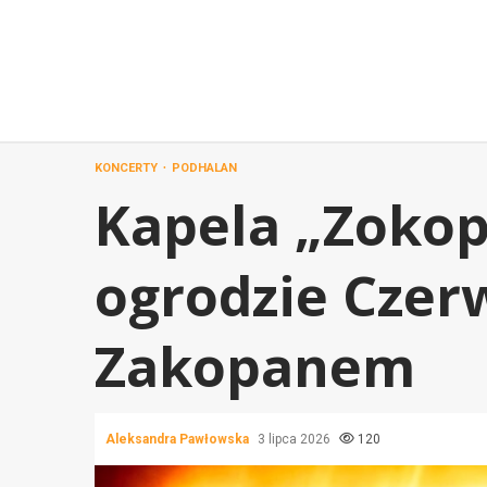
Przejdź
do
treści
KONCERTY
PODHALAN
Kapela „Zokop
ogrodzie Cze
Zakopanem
Aleksandra Pawłowska
3 lipca 2026
120