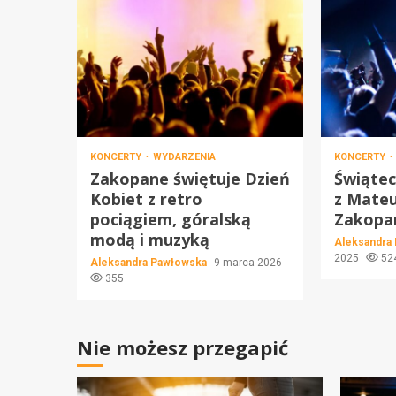
KONCERTY
WYDARZENIA
KONCERTY
Zakopane świętuje Dzień
Świąte
Kobiet z retro
z Mate
pociągiem, góralską
Zakop
modą i muzyką
Aleksandra
2025
52
Aleksandra Pawłowska
9 marca 2026
355
Nie możesz przegapić