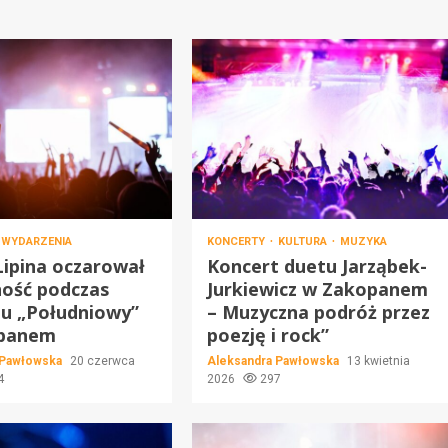
WYDARZENIA
KONCERTY
KULTURA
MUZYKA
Lipina oczarował
Koncert duetu Jarząbek-
ność podczas
Jurkiewicz w Zakopanem
u „Południowy”
– Muzyczna podróż przez
panem
poezję i rock”
 Pawłowska
20 czerwca
Aleksandra Pawłowska
13 kwietnia
4
2026
297