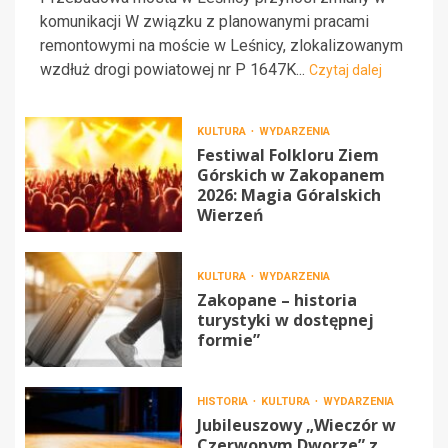
komunikacji W związku z planowanymi pracami
remontowymi na moście w Leśnicy, zlokalizowanym
wzdłuż drogi powiatowej nr P 1647K...
Czytaj dalej
KULTURA
WYDARZENIA
Festiwal Folkloru Ziem
Górskich w Zakopanem
2026: Magia Góralskich
Wierzeń
KULTURA
WYDARZENIA
Zakopane – historia
turystyki w dostępnej
formie”
HISTORIA
KULTURA
WYDARZENIA
Jubileuszowy „Wieczór w
Czerwonym Dworze” z