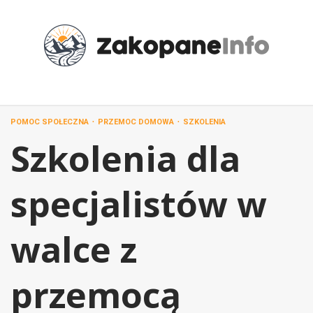
Przejdź
do
treści
POMOC SPOŁECZNA
PRZEMOC DOMOWA
SZKOLENIA
Szkolenia dla
specjalistów w
walce z
przemocą