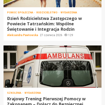
POMOC SPOŁECZNA
RODZICIELSTWO
WYDARZENIA
Dzień Rodzicielstwa Zastępczego w
Powiecie Tatrzańskim: Wspólne
Świętowanie i Integracja Rodzin
Aleksandra Pawłowska
27 czerwca 2026
129
SZKOLENIA
WYDARZENIA
Krajowy Trening Pierwszej Pomocy w
Zakopanem – Dołącz do Bezpiecznej