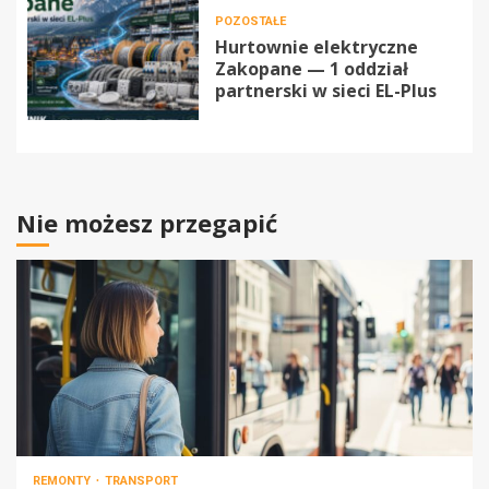
POZOSTAŁE
Hurtownie elektryczne
Zakopane — 1 oddział
partnerski w sieci EL-Plus
Nie możesz przegapić
REMONTY
TRANSPORT