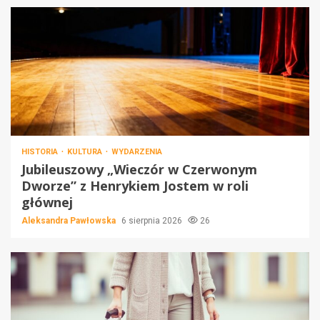
HISTORIA
KULTURA
WYDARZENIA
Jubileuszowy „Wieczór w Czerwonym
Dworze” z Henrykiem Jostem w roli
głównej
Aleksandra Pawłowska
6 sierpnia 2026
26