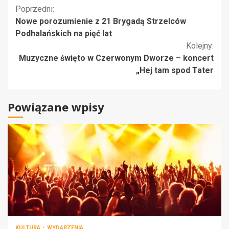
Kontynuuj
Poprzedni:
Nowe porozumienie z 21 Brygadą Strzelców
czytanie
Podhalańskich na pięć lat
Kolejny:
Muzyczne święto w Czerwonym Dworze – koncert
„Hej tam spod Tater
Powiązane wpisy
KULTURA
WYDARZENIA