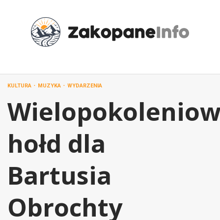
Przejdź
do
treści
KULTURA
MUZYKA
WYDARZENIA
Wielopokolenio
hołd dla
Bartusia
Obrochty