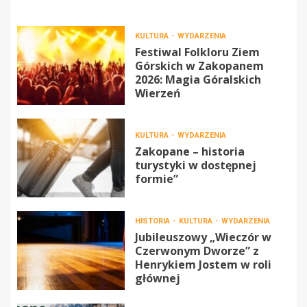
KULTURA
WYDARZENIA
Festiwal Folkloru Ziem
Górskich w Zakopanem
2026: Magia Góralskich
Wierzeń
KULTURA
WYDARZENIA
Zakopane – historia
turystyki w dostępnej
formie”
HISTORIA
KULTURA
WYDARZENIA
Jubileuszowy „Wieczór w
Czerwonym Dworze” z
Henrykiem Jostem w roli
głównej