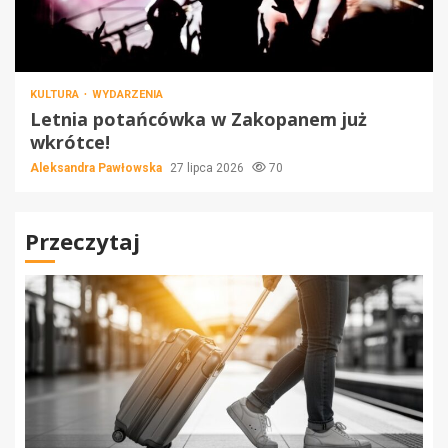
KULTURA
WYDARZENIA
Letnia potańcówka w Zakopanem już
wkrótce!
Aleksandra Pawłowska
27 lipca 2026
70
Przeczytaj