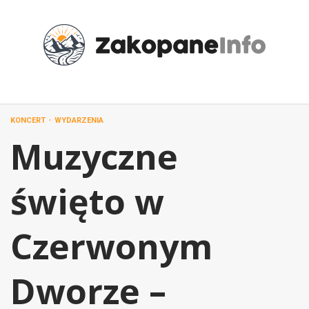
Przejdź
do
treści
KONCERT
WYDARZENIA
Muzyczne
święto w
Czerwonym
Dworze –