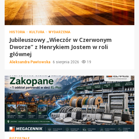
HISTORIA
KULTURA
WYDARZENIA
Jubileuszowy „Wieczór w Czerwonym
Dworze” z Henrykiem Jostem w roli
głównej
Aleksandra Pawłowska
6 sierpnia 2026
19
POZOSTAŁE