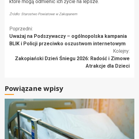
które mogą odmienić ich życie na lepsze.
Źródło: Starostwo Powiatowe w Zakopanem
Kontynuuj
Poprzedni:
Uważaj na Podszywaczy – ogólnopolska kampania
czytanie
BLIK i Policji przeciwko oszustwom internetowym
Kolejny:
Zakopiański Dzień Śniegu 2026: Radość i Zimowe
Atrakcje dla Dzieci
Powiązane wpisy