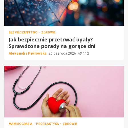
BEZPIECZEŃSTWO
ZDROWIE
Jak bezpiecznie przetrwać upały?
Sprawdzone porady na gorące dni
Aleksandra Pawłowska
26 czerwca 2026
112
MAMMOGRAFIA
PROFILAKTYKA
ZDROWIE