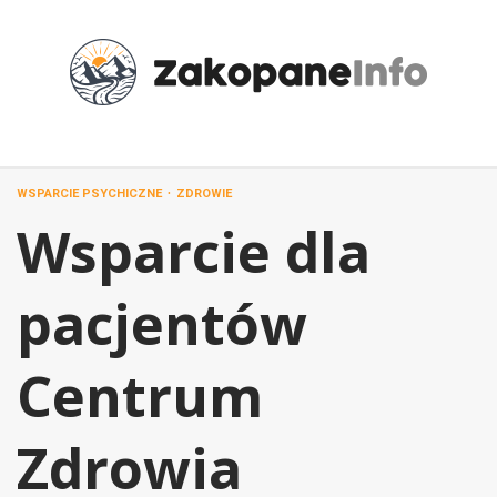
Przejdź
do
treści
WSPARCIE PSYCHICZNE
ZDROWIE
Wsparcie dla
pacjentów
Centrum
Zdrowia