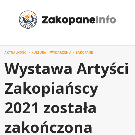
Przejdź
do
treści
AKTUALNOŚCI
KULTURA
WYDARZENIA
ZAKOPANE
Wystawa Artyści
Zakopiańscy
2021 została
zakończona