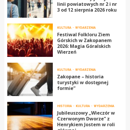
linii powiatowych nr 2 i nr
3 od 12 sierpnia 2026 roku
KULTURA
WYDARZENIA
Festiwal Folkloru Ziem
Górskich w Zakopanem
2026: Magia Góralskich
Wierzeń
KULTURA
WYDARZENIA
Zakopane – historia
turystyki w dostępnej
formie”
HISTORIA
KULTURA
WYDARZENIA
Jubileuszowy „Wieczór w
Czerwonym Dworze” z
Henrykiem Jostem w roli