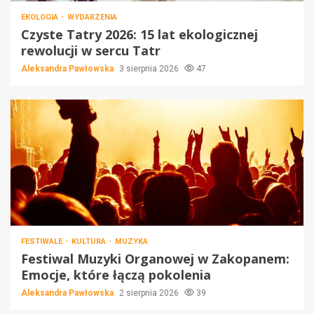
EKOLOGIA
WYDARZENIA
Czyste Tatry 2026: 15 lat ekologicznej
rewolucji w sercu Tatr
Aleksandra Pawłowska
3 sierpnia 2026
47
FESTIWALE
KULTURA
MUZYKA
Festiwal Muzyki Organowej w Zakopanem:
Emocje, które łączą pokolenia
Aleksandra Pawłowska
2 sierpnia 2026
39