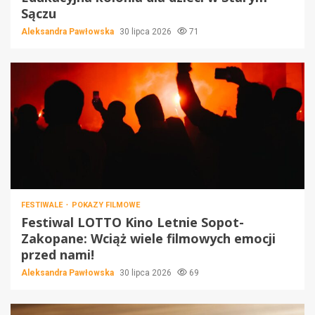
Sączu
Aleksandra Pawłowska
30 lipca 2026
71
FESTIWALE
POKAZY FILMOWE
Festiwal LOTTO Kino Letnie Sopot-
Zakopane: Wciąż wiele filmowych emocji
przed nami!
Aleksandra Pawłowska
30 lipca 2026
69