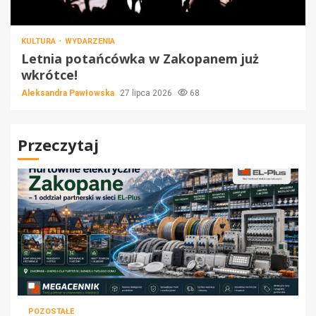
KULTURA
WYDARZENIA
Letnia potańcówka w Zakopanem już
wkrótce!
Aleksandra Pawłowska
27 lipca 2026
68
Przeczytaj
POZOSTAŁE