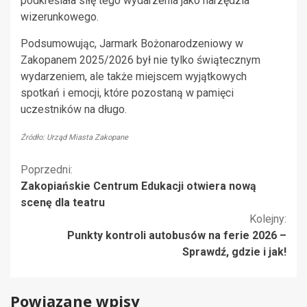
podkreślała siłę tego wydarzenia jako narzędzia
wizerunkowego.
Podsumowując, Jarmark Bożonarodzeniowy w
Zakopanem 2025/2026 był nie tylko świątecznym
wydarzeniem, ale także miejscem wyjątkowych
spotkań i emocji, które pozostaną w pamięci
uczestników na długo.
Źródło: Urząd Miasta Zakopane
Kontynuuj
Poprzedni:
Zakopiańskie Centrum Edukacji otwiera nową
czytanie
scenę dla teatru
Kolejny:
Punkty kontroli autobusów na ferie 2026 –
Sprawdź, gdzie i jak!
Powiązane wpisy