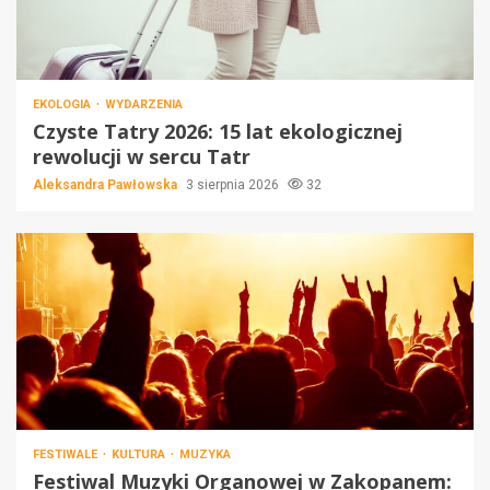
EKOLOGIA
WYDARZENIA
Czyste Tatry 2026: 15 lat ekologicznej
rewolucji w sercu Tatr
Aleksandra Pawłowska
3 sierpnia 2026
32
FESTIWALE
KULTURA
MUZYKA
Festiwal Muzyki Organowej w Zakopanem: