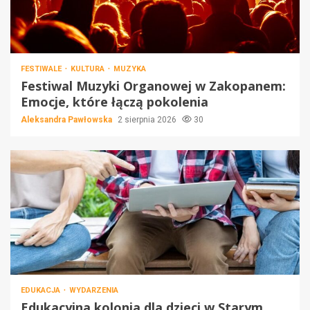
FESTIWALE
KULTURA
MUZYKA
Festiwal Muzyki Organowej w Zakopanem:
Emocje, które łączą pokolenia
Aleksandra Pawłowska
2 sierpnia 2026
30
EDUKACJA
WYDARZENIA
Edukacyjna kolonia dla dzieci w Starym