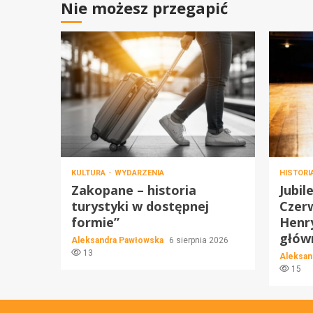
Nie możesz przegapić
KULTURA
WYDARZENIA
HISTORI
Zakopane – historia
Jubil
turystyki w dostępnej
Czer
formie”
Henry
głów
Aleksandra Pawłowska
6 sierpnia 2026
13
Aleksan
15