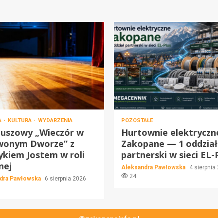
A
KULTURA
WYDARZENIA
POZOSTAŁE
euszowy „Wieczór w
Hurtownie elektryczn
wonym Dworze” z
Zakopane — 1 oddział
kiem Jostem w roli
partnerski w sieci EL-
nej
Aleksandra Pawłowska
4 sierpnia
24
dra Pawłowska
6 sierpnia 2026