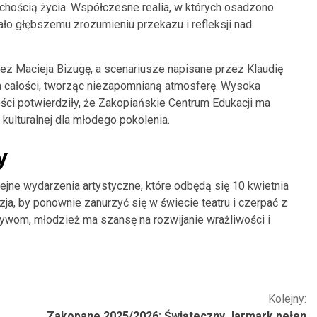
chością życia. Współczesne realia, w których osadzono
jało głębszemu zrozumieniu przekazu i refleksji nad
z Macieja Bizugę, a scenariusze napisane przez Klaudię
 całości, tworząc niezapomnianą atmosferę. Wysoka
ści potwierdziły, że Zakopiańskie Centrum Edukacji ma
kulturalnej dla młodego pokolenia.
y
ejne wydarzenia artystyczne, które odbędą się 10 kwietnia
ja, by ponownie zanurzyć się w świecie teatru i czerpać z
jatywom, młodzież ma szansę na rozwijanie wrażliwości i
Kolejny:
Zakopane 2025/2026: Świąteczny Jarmark pełen