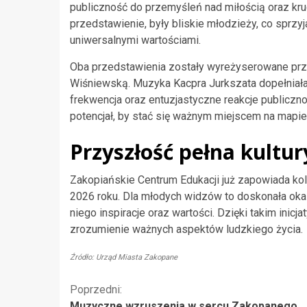
publiczność do przemyśleń nad miłością oraz kru
przedstawienie, były bliskie młodzieży, co sprzy
uniwersalnymi wartościami.
Oba przedstawienia zostały wyreżyserowane prze
Wiśniewską. Muzyka Kacpra Jurkszata dopełniała
frekwencja oraz entuzjastyczne reakcje publiczno
potencjał, by stać się ważnym miejscem na mapie 
Przyszłość pełna kultur
Zakopiańskie Centrum Edukacji już zapowiada kol
2026 roku. Dla młodych widzów to doskonała okaz
niego inspiracje oraz wartości. Dzięki takim inic
zrozumienie ważnych aspektów ludzkiego życia.
Źródło: Urząd Miasta Zakopane
Kontynuuj
Poprzedni:
Muzyczne wzruszenia w sercu Zakopanego