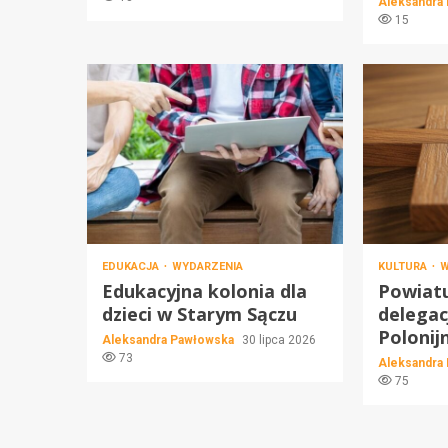
Aleksandra
15
EDUKACJA
WYDARZENIA
KULTURA
W
Edukacyjna kolonia dla
Powiat
dzieci w Starym Sączu
delegac
Polonij
Aleksandra Pawłowska
30 lipca 2026
73
Aleksandra
75