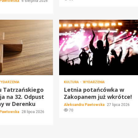
 Pawłowska
6 sierpnia 2026
YDARZENIA
KULTURA
WYDARZENIA
u Tatrzańskiego
Letnia potańcówka w
ja na 32. Odpust
Zakopanem już wkrótce!
ny w Derenku
Aleksandra Pawłowska
27 lipca 2026
70
 Pawłowska
28 lipca 2026