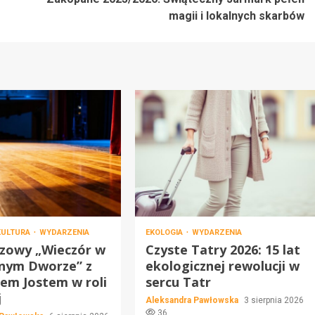
magii i lokalnych skarbów
KULTURA
WYDARZENIA
EKOLOGIA
WYDARZENIA
szowy „Wieczór w
Czyste Tatry 2026: 15 lat
nym Dworze” z
ekologicznej rewolucji w
em Jostem w roli
sercu Tatr
j
Aleksandra Pawłowska
3 sierpnia 2026
36