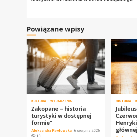
czytanie
Powiązane wpisy
KULTURA
WYDARZENIA
HISTORIA
Zakopane – historia
Jubileu
turystyki w dostępnej
Czerwo
formie”
Henryki
główne
Aleksandra Pawłowska
6 sierpnia 2026
13