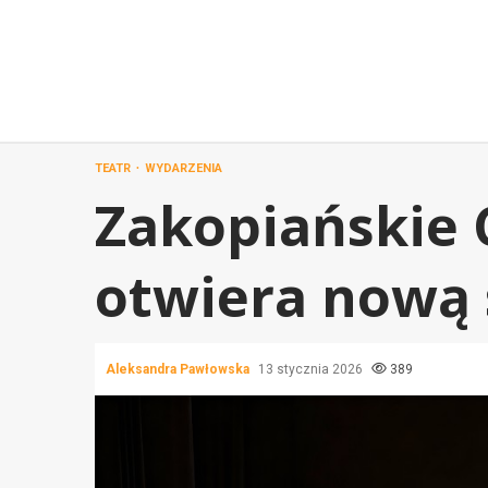
Przejdź
do
treści
TEATR
WYDARZENIA
Zakopiańskie 
otwiera nową 
Aleksandra Pawłowska
13 stycznia 2026
389