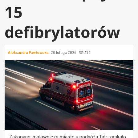
15
defibrylatorów
Aleksandra Pawłowska
20 lutego 2026
416
Zakopane, malownicze miasto u podnóża Tatr, zyskało