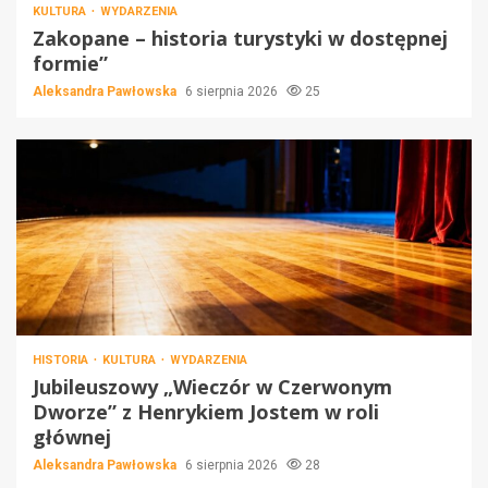
KULTURA
WYDARZENIA
Zakopane – historia turystyki w dostępnej
formie”
Aleksandra Pawłowska
6 sierpnia 2026
25
HISTORIA
KULTURA
WYDARZENIA
Jubileuszowy „Wieczór w Czerwonym
Dworze” z Henrykiem Jostem w roli
głównej
Aleksandra Pawłowska
6 sierpnia 2026
28