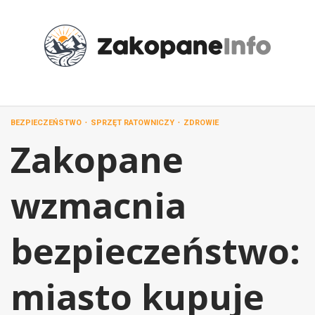
Przejdź
do
treści
BEZPIECZEŃSTWO
SPRZĘT RATOWNICZY
ZDROWIE
Zakopane
wzmacnia
bezpieczeństwo:
miasto kupuje