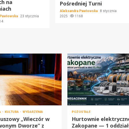
ch na
Pośredniej Turni
iach
Aleksandra Pawłowska
8 stycznia
 Pawłowska
23 stycznia
2025
1168
14
A
KULTURA
WYDARZENIA
POZOSTAŁE
euszowy „Wieczór w
Hurtownie elektryczn
wonym Dworze” z
Zakopane — 1 oddział