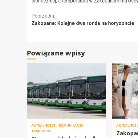
słoneczniej, a temperatura w Zakopanem ma oscy
Kontynuuj
Poprzedni:
Zakopane: Kolejne dwa ronda na horyzoncie
czytanie
Powiązane wpisy
AKTUALNOŚCI
KOMUNIKACJA
AKTUALNOŚ
TRANSPORT
Zakopa