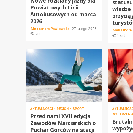
Nowe rozkłady jazdy dla
statusu
Powiatowych Linii
władze 
Autobusowych od marca
przycią
2026
turyst
Aleksandra Pawłowska
27 lutego 2026
Aleksandra
783
1759
AKTUALNOŚCI
REGION
SPORT
AKTUALNOŚ
WYDARZENI
Przed nami XVII edycja
Brutal
Zawodów Narciarskich o
wypożyc
Puchar Gorców na stacji