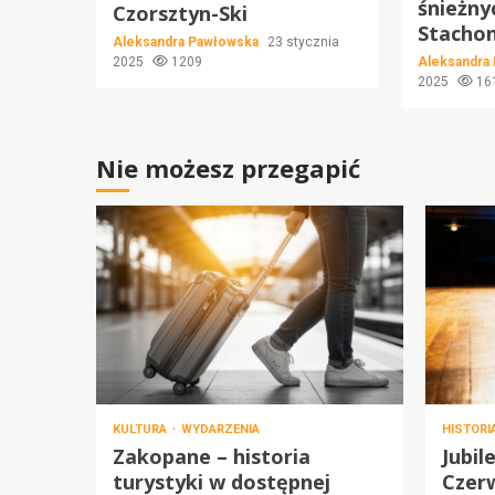
śnieżny
Czorsztyn-Ski
Stachon
Aleksandra Pawłowska
23 stycznia
2025
1209
Aleksandra
2025
16
Nie możesz przegapić
KULTURA
WYDARZENIA
HISTORI
Zakopane – historia
Jubil
turystyki w dostępnej
Czer