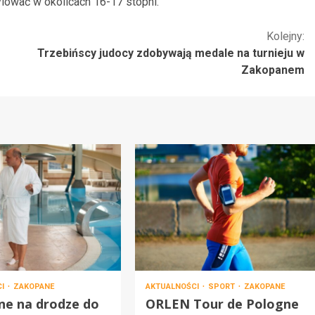
lować w okolicach 16-17 stopni.
Kolejny:
Trzebińscy judocy zdobywają medale na turnieju w
Zakopanem
CI
ZAKOPANE
AKTUALNOŚCI
SPORT
ZAKOPANE
ne na drodze do
ORLEN Tour de Pologne