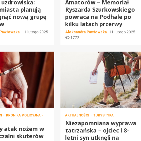
 uzdrowiska:
Amatorów – Memoriał
miasta planują
Ryszarda Szurkowskiego
gnąć nową grupę
powraca na Podhale po
ów
kilku latach przerwy
 Pawłowska
11 lutego 2025
Aleksandra Pawłowska
11 lutego 2025
1772
CI
KRONIKA POLICYJNA
AKTUALNOŚCI
TURYSTYKA
A
Niezapomniana wyprawa
ny atak nożem w
tatrzańska – ojciec i 8-
zalni skuterów
letni syn utknęli na