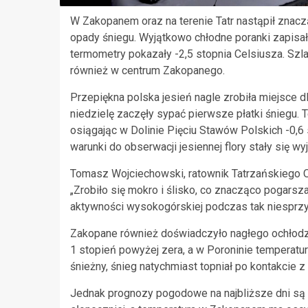
W Zakopanem oraz na terenie Tatr nastąpił znacz
opady śniegu. Wyjątkowo chłodne poranki zapisał
termometry pokazały -2,5 stopnia Celsiusza. Szl
również w centrum Zakopanego.
Przepiękna polska jesień nagle zrobiła miejsce d
niedzielę zaczęły sypać pierwsze płatki śniegu. 
osiągając w Dolinie Pięciu Stawów Polskich -0,6 
warunki do obserwacji jesiennej flory stały się wy
Tomasz Wojciechowski, ratownik Tatrzańskiego 
„Zrobiło się mokro i ślisko, co znacząco pogarsz
aktywności wysokogórskiej podczas tak niesprz
Zakopane również doświadczyło nagłego ochłodz
1 stopień powyżej zera, a w Poroninie temperatu
śnieżny, śnieg natychmiast topniał po kontakcie 
Jednak prognozy pogodowe na najbliższe dni są b