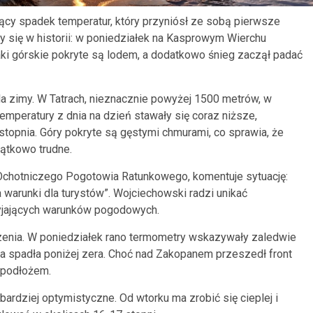
ący spadek temperatur, który przyniósł ze sobą pierwsze
y się w historii: w poniedziałek na Kasprowym Wierchu
aki górskie pokryte są lodem, a dodatkowo śnieg zaczął padać
la zimy. W Tatrach, nieznacznie powyżej 1500 metrów, w
Temperatury z dnia na dzień stawały się coraz niższe,
stopnia. Góry pokryte są gęstymi chmurami, co sprawia, że
jątkowo trudne.
Ochotniczego Pogotowia Ratunkowego, komentuje sytuację:
a warunki dla turystów”. Wojciechowski radzi unikać
yjających warunków pogodowych.
enia. W poniedziałek rano termometry wskazywały zaledwie
ra spadła poniżej zera. Choć nad Zakopanem przeszedł front
z podłożem.
ardziej optymistyczne. Od wtorku ma zrobić się cieplej i