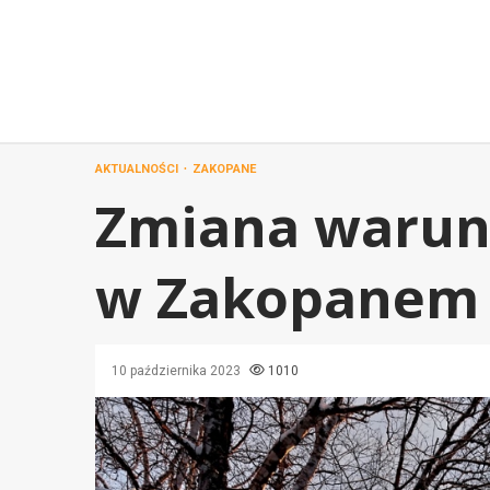
Przejdź
do
treści
AKTUALNOŚCI
ZAKOPANE
Zmiana waru
w Zakopanem 
10 października 2023
1010