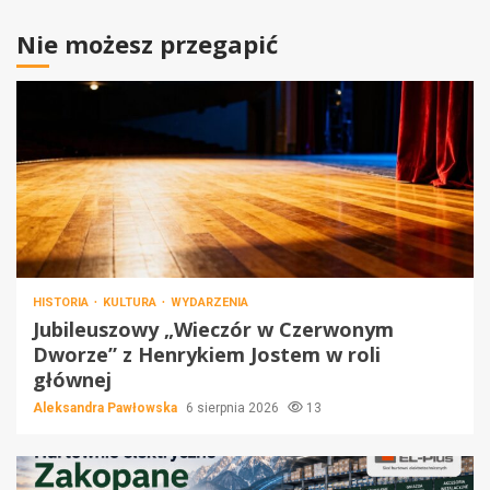
Nie możesz przegapić
HISTORIA
KULTURA
WYDARZENIA
Jubileuszowy „Wieczór w Czerwonym
Dworze” z Henrykiem Jostem w roli
głównej
Aleksandra Pawłowska
6 sierpnia 2026
13