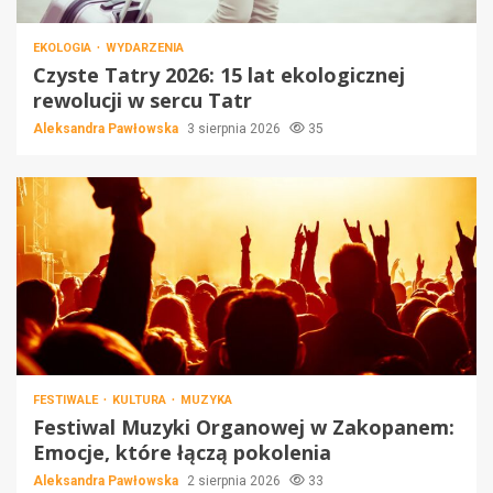
EKOLOGIA
WYDARZENIA
Czyste Tatry 2026: 15 lat ekologicznej
rewolucji w sercu Tatr
Aleksandra Pawłowska
3 sierpnia 2026
35
FESTIWALE
KULTURA
MUZYKA
Festiwal Muzyki Organowej w Zakopanem:
Emocje, które łączą pokolenia
Aleksandra Pawłowska
2 sierpnia 2026
33