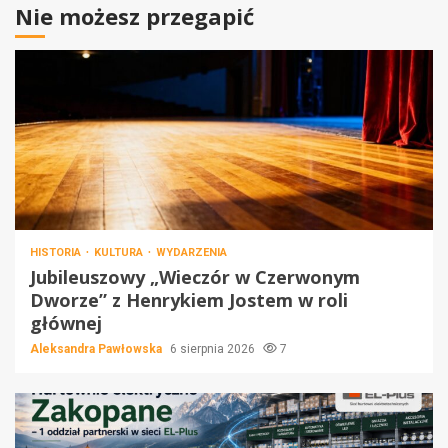
Nie możesz przegapić
HISTORIA
KULTURA
WYDARZENIA
Jubileuszowy „Wieczór w Czerwonym
Dworze” z Henrykiem Jostem w roli
głównej
Aleksandra Pawłowska
6 sierpnia 2026
7