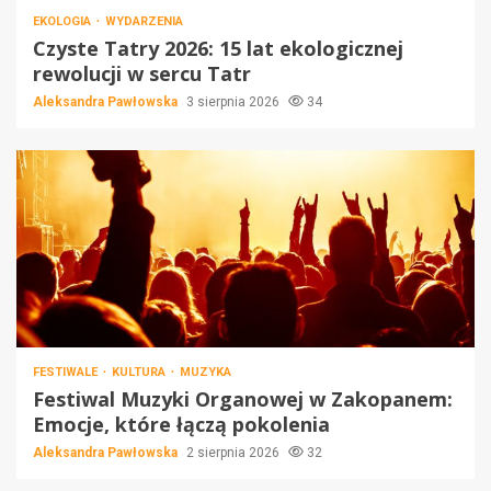
EKOLOGIA
WYDARZENIA
Czyste Tatry 2026: 15 lat ekologicznej
rewolucji w sercu Tatr
Aleksandra Pawłowska
3 sierpnia 2026
34
FESTIWALE
KULTURA
MUZYKA
Festiwal Muzyki Organowej w Zakopanem:
Emocje, które łączą pokolenia
Aleksandra Pawłowska
2 sierpnia 2026
32